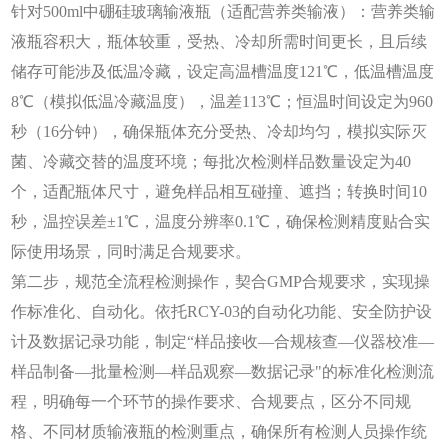
针对
500ml中硼硅玻璃输液瓶（适配营养类输液）：营养类输
液瓶容积大，瓶体较重，受热、冷却所需时间更长，且后续
储存可能涉及低温冷藏，设定高温槽温度121℃，低温槽温度
8℃（模拟低温冷藏温度），温差113℃；恒温时间设定为960
秒（16分钟），确保瓶体充分受热、冷却均匀，模拟实际灭
菌、冷藏交替的温度环境；每批次检测样品数量设定为40
个，适配瓶体尺寸，避免样品相互碰撞、遮挡；转换时间10
秒，温控误差±1℃，温度分辨率0.1℃，确保检测精度贴合实
际使用场景，同时满足合规要求。
第二步，规范全流程检测操作，契合
GMP合规要求，实现操
作标准化、自动化。依托RCY-03的自动化功能、安全防护设
计及数据记录功能，制定“样品接收—合规核查—仪器校准—
样品制备—批量检测—样品观察—数据记录"的标准化检测流
程，明确每一个环节的操作要求、合规要点，区分不同规
格、不同材质输液瓶的检测重点，确保所有检测人员操作统