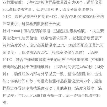
业检测标准）；每批次检测样品数量设定为60个，适配仪器
80L高低温槽容量，实现批量检测；温度分辨率调整为
0.1℃，温控误差严格控制在±1℃，契合YBB 00192003标准的
严苛要求，确保检测数据精准合规。
针对
250ml中硼硅玻璃输液瓶（适配抗生素类输液）：抗生素
类输液对包装无菌性、稳定性要求更高，输液瓶需耐受更严
苛的温度波动，设定高温槽温度121℃（精准匹配高压蒸汽灭
菌温度），低温槽温度20℃（模拟室温储存温度），温差
101℃，符合中硼硅玻璃输液瓶的耐热冲击性能要求（中硼硅
玻璃耐热性优于低硼硅玻璃）；恒温时间设定为840秒（14分
钟），确保瓶体内部与外部温度一致，精准检测耐热冲击性
能；转换时间10秒，每批次检测样品数量设定为50个，避免
样品过多导致冷热槽温度波动；其他参数（温度分辨率、温
控误差）与100ml低硼硅输液瓶一致，统一遵循合规管控标
准。