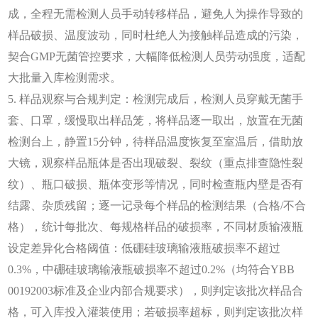
成，全程无需检测人员手动转移样品，避免人为操作导致的
样品破损、温度波动，同时杜绝人为接触样品造成的污染，
契合GMP无菌管控要求，大幅降低检测人员劳动强度，适配
大批量入库检测需求。
5. 样品观察与合规判定：检测完成后，检测人员穿戴无菌手
套、口罩，缓慢取出样品笼，将样品逐一取出，放置在无菌
检测台上，静置15分钟，待样品温度恢复至室温后，借助放
大镜，观察样品瓶体是否出现破裂、裂纹（重点排查隐性裂
纹）、瓶口破损、瓶体变形等情况，同时检查瓶内壁是否有
结露、杂质残留；逐一记录每个样品的检测结果（合格/不合
格），统计每批次、每规格样品的破损率，不同材质输液瓶
设定差异化合格阈值：低硼硅玻璃输液瓶破损率不超过
0.3%，中硼硅玻璃输液瓶破损率不超过0.2%（均符合YBB
00192003标准及企业内部合规要求），则判定该批次样品合
格，可入库投入灌装使用；若破损率超标，则判定该批次样