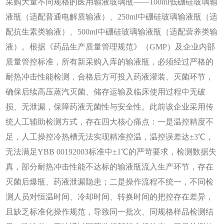
采购大量不同规格的医用输液玻璃瓶——100ml低硼硅玻璃输
液瓶（适配普通电解质输液）、250ml中硼硅玻璃输液瓶（适
配抗生素类输液）、500ml中硼硅玻璃输液瓶（适配营养类输
液）。根据《药品生产质量管理规范》（GMP）及企业内部
质量管控标准，所有新采购入库的输液瓶，必须经过严格的
耐热冲击性能检测，合格后方可投入药液灌装、灭菌环节，
确保后续高压蒸汽灭菌、储存运输及临床使用过程中无破
损、无泄漏，保障药液无菌性与安全性。此前该企业采用传
统人工辅助检测方式，存在四大核心痛点：一是温控精度不
足，人工操控冷热槽无法实现精准控温，温控误差达±3℃，
无法满足YBB 00192003标准中±1℃的严苛要求，检测数据失
真，部分耐热冲击性能不达标的输液瓶流入生产环节，存在
灭菌后爆瓶、药液泄漏隐患；二是操作流程不统一，不同检
测人员对恒温时间、冷却时间、转换时间的把控存在差异，
且缺乏标准化操作规范，导致同一批次、同规格样品检测结