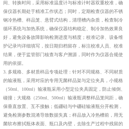
间、转换时间，采用标准温度计与标准计时器双重校准，确
保仪器长期处于精准工作状态；同时，定期检查仪器的不锈
钢冷热槽、样品笼、悬臂式结构，清理槽内杂质，检查制冷
循环系统与加热系统，确保仪器结构稳定、制冷加热效果良
好，避免设备故障影响检测进度与精度；校准记录、设备维
护记录均详细填写，按日期归档留存，标注校准人员、校准
结果，便于监管部门核查与客户溯源，同时作为仪器合规使
用的依据。
3. 多规格、多材质样品专项处理：针对不同规格、不同材质
的输液瓶，采用对应的专用无菌样品架与定位夹具，小规格
（50ml、100ml）输液瓶采用小型定位夹具固定，防止倾倒、
碰撞；大规格（250ml、500ml）输液瓶调整样品笼间距，确
保垂直放置、互不接触；低硼硅与中硼硅输液瓶分开检测，
避免检测参数混淆导致数据失真；样品放入冷热槽前，用无
菌软布擦拭瓶体表面、瓶口及内壁，去除生产过程中残留的