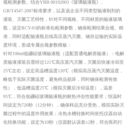
规检测参数。结合
YBB 00192003《玻璃输液瓶》、
GB/T4547-2007标准要求，以及该企业不同类型输液制剂的
灌装、灭菌工艺特性，针对不同规格、不同材质的输液玻璃
瓶，设定RCY-03的标准化检测参数，确保检测结果合规、精
准，同时适配输液瓶后续高压蒸汽灭菌、储存运输的实际温
度环境，形成专属合规参数模板：
针对
100ml低硼硅玻璃输液瓶（适配普通电解质输液）：电解
质输液灌装后需经过121℃高压蒸汽灭菌，灭菌后快速冷却至
25℃左右，设定高温槽温度120℃（模拟高压蒸汽灭菌温度，
略低于实际灭菌温度，避免样品损坏，同时确保检测有效
性），低温槽温度25℃（模拟灭菌后冷却温度），温差
95℃，符合低硼硅玻璃输液瓶的耐热冲击性能要求；恒温时
间设定为720秒（12分钟），确保样品充分受热，模拟实际灭
菌过程中的温度作用效果；冷热水槽转换时间依托仪器自动
化转换功能，设定为10秒（仪器默认误差±2秒，符合医药行