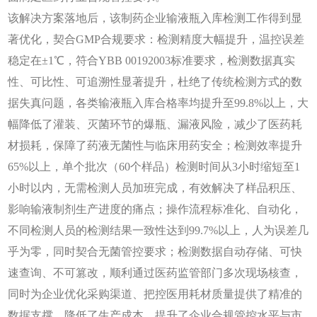
该解决方案落地后，该制药企业输液瓶入库检测工作得到显
著优化，契合
GMP合规要求：检测精度大幅提升，温控误差
稳定在±1℃，符合YBB 00192003标准要求，检测数据真实
性、可比性、可追溯性显著提升，杜绝了传统检测方式的数
据失真问题，各类输液瓶入库合格率均提升至99.8%以上，大
幅降低了灌装、灭菌环节的爆瓶、漏液风险，减少了医药耗
材损耗，保障了药液无菌性与临床用药安全；检测效率提升
65%以上，单个批次（60个样品）检测时间从3小时缩短至1
小时以内，无需检测人员加班完成，有效解决了样品积压、
影响输液制剂生产进度的痛点；操作流程标准化、自动化，
不同检测人员的检测结果一致性达到99.7%以上，人为误差几
乎为零，同时契合无菌管控要求；检测数据自动存储、可快
速查询、不可篡改，顺利通过医药监管部门多次现场核查，
同时为企业优化采购渠道、把控医用耗材质量提供了精准的
数据支撑，降低了生产成本，提升了企业合规管控水平与市