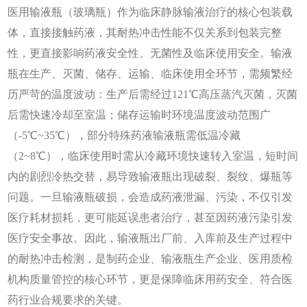
医用输液瓶（玻璃瓶）作为临床静脉输液治疗的核心包装载
体，直接接触药液，其耐热冲击性能不仅关系到包装完整
性，更直接影响药液安全性、无菌性及临床使用安全。输液
瓶在生产、灭菌、储存、运输、临床使用全环节，需频繁经
历严苛的温度波动：生产后需经过
121℃高压蒸汽灭菌，灭菌
后需快速冷却至室温；储存运输时环境温度波动范围广
（-5℃~35℃），部分特殊药液输液瓶需低温冷藏
（2~8℃），临床使用时需从冷藏环境快速转入室温，短时间
内的剧烈冷热交替，易导致输液瓶出现破裂、裂纹、爆瓶等
问题。一旦输液瓶破损，会造成药液泄漏、污染，不仅引发
医疗耗材损耗，更可能延误患者治疗，甚至因药液污染引发
医疗安全事故。因此，输液瓶出厂前、入库前及生产过程中
的耐热冲击检测，是制药企业、输液瓶生产企业、医用质检
机构质量管控的核心环节，更是保障临床用药安全、符合医
药行业合规要求的关键。