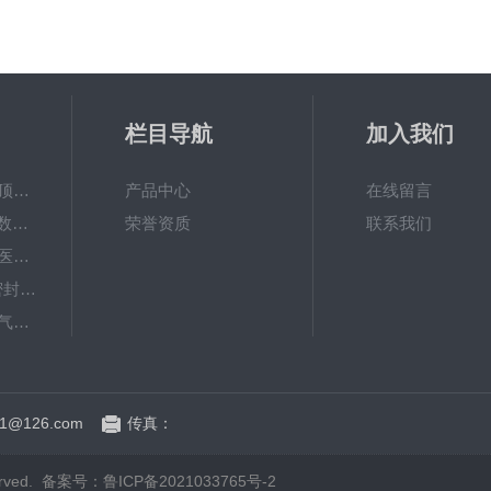
栏目导航
加入我们
HGT-01H气调包装顶空气体分析仪
产品中心
在线留言
YLY-02H厂家销售 数显屏偏光应力仪
荣誉资质
联系我们
MFY-01H快速检测‌医药玻璃容器密封试验仪支持定制
NDL-V201微泄漏密封仪/软包装件密封试验仪
HGT-01H手持顶空气体分析仪/包装残氧仪
HGT-01H顶空残氧仪 顶空气体分析仪
1@126.com
传真：
rved.
备案号：鲁ICP备2021033765号-2