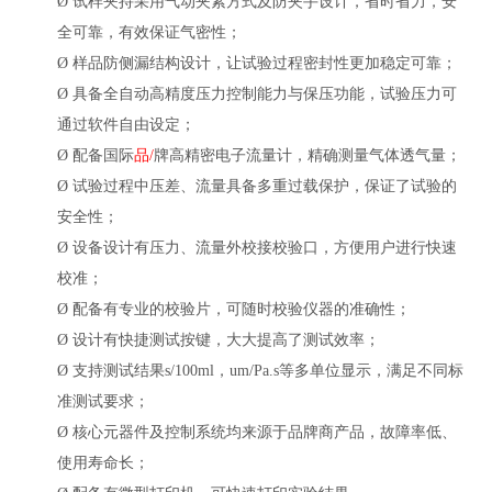
Ø
试样夹持采用气动夹紧方式及防夹手设计，省时省力，安
全可靠，有效保证气密性；
Ø
样品防侧漏结构设计，让试验过程密封性更加稳定可靠；
Ø
具备全自动高精度压力控制能力与保压功能，试验压力可
通过软件自由设定；
Ø
配备国际
品/
牌高精密电子流量计，精确测量气体透气量；
Ø
试验过程中压差、流量具备多重过载保护，保证了试验的
安全性；
Ø
设备设计有压力、流量外校接校验口，方便用户进行快速
校准；
Ø
配备有专业的校验片，可随时校验仪器的准确性；
Ø
设计有快捷测试按键，大大提高了测试效率；
Ø
支持测试结果
s/100ml，um/Pa.s等多单位显示，满足不同标
准测试要求；
Ø
核心元器件及控制系统均来源于品牌商产品，故障率低、
使用寿命长；