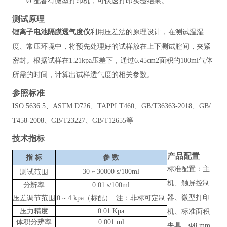
Ø
配备有微型打印机，可快速打印实验结果。
测试原理
锂离子电池隔膜透气度仪
利用压差法的原理设计，在测试温湿
度、常压环境中，将预先处理好的试样放在上下测试腔间，夹紧
密封。根据试样在
1.21kpa压差下，通过6.45cm2面积的100ml气体
所需的时间，计算出试样透气度的相关参数。
参照标准
ISO 5636.5、ASTM D726、TAPPI T460、GB/T36363-2018、GB/
T458-2008、GB/T23227、GB/T12655等
技术指标
产品配置
指
标
参
数
标准配置：
主
30
30000 s/100ml
测试范围
~
机、触屏控制
分辨率
0.01 s/100ml
器、微型打印
压差调节范围
0
4
kpa
（标配）
注：非标可定制
~
压力精度
0.01 Kpa
机、标准面积
体积分辨率
0.001 ml
夹具、
Φ8 mm