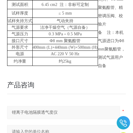
测试面积
6.45 cm2
注：非标可定制
聚氨酯管、精
试样厚度
≤
5 mm
密调压阀、校
试样夹持方式
气动夹持
验片
气源要求
洁净干燥空气（气源自备）
备
注：本机
气源压力
0.3
MPa
0.5
MPa
~
接口尺寸
Ф8 mm 聚氨酯管
气源进口为
Ф8
外形尺寸
400mm (L)×440mm (W)×500mm (H)
mm聚氨酯管，
电源
AC 220 V 50 Hz
测试气源用户
约净重
约
25kg
自备
产品咨询