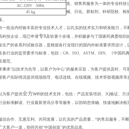
造、销售和服务为一体的专业科技
AC 220V 50Hz
械、日化、胶粘剂、科研院校、检
45 kg
案。
有一批业内经验丰富的专业技术人才，以扎实的技术实力和研发能力，不
专li
高科技企业，现已申请
及软著十余项，并积极参与了国家药典委组织
发生产的各系列试验仪器，是根据各行业现行的国内外标准要求而设计，
各行业的监管要求与标准，包括：GB、ISO、ASTM、DIN、《中国药典》、
及规范。
终秉承“以技术为先导，以客户为中心"的服务宗旨，为客户提供及时、可
据客户实际情况提供现场指导、电话连线、在线视频、技术答疑视频库等
。
全方wei
以为客户提供
的技术支持，包括：产品安装培训、3Q验证、方
行业标准解读、行业最新资讯分享等服务，以协助您准确、快速地解决检
诚信合作、互惠互利、共同发展，以扎实的产品质量，*的售后服务，不
广大客户一道，协同共创“中国创造"的优异品质。