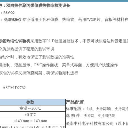
称：
双向拉伸聚丙烯薄膜热收缩检测设备
：
RSY-02
专业适用于各种薄膜、热缩管、药用
硬片、背板等材料
介：
热缩试验仪
PVC
标签热缩性试验机
采用数字P.I.D控温监控技术，不仅可以快速达到设定
介质加热提供了稳定的测试环境
自动计时，有效地保证了测试数据的准确性
脑控制、液晶显示、PVC操作面板、菜单式界面，方便用户快速操作
标准的试样夹持薄膜网架，确保试验顺利进行
9、ASTM D2732
产品配置
参数
室温～200℃
标准配置：
主机、夹持网5套、夹持网托
±0.3℃
选
购
件：
夹持网、夹持网托架
≤140 mm × 140 mm
济南中科电子科技有限公司（以下
0 mm (L) × 370 mm (W) × 310 mm (H)