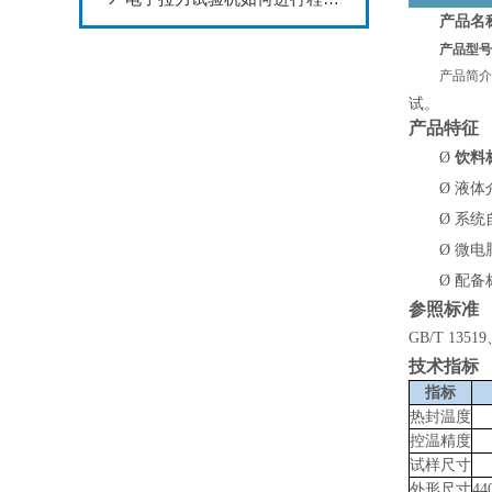
产品名
产品型号
产品简
试。
产品特
征
饮料
Ø
Ø
液体
Ø
系统
Ø
微电
Ø
配备
参照
标准
GB/T 1351
技术指标
指标
热封温度
控温精度
试样尺寸
外形尺寸
44