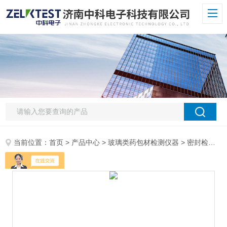
当前位置：
首页
>
产品中心
>
玻璃类药包材检测仪器
>
密封检测
> 