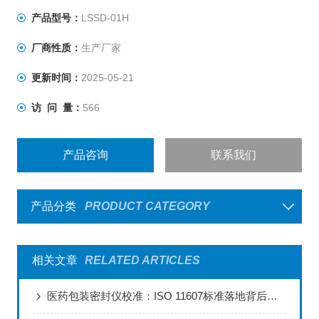
强度、材料的应力强度的量化测定；瓶体密封性、抗压
产品型号：
LSSD-01H
性、耐破性等评估分析；各种软管整体密封性能、耐压强
厂商性质：
生产厂家
度、帽体连接强度、脱扣强度、热封
更新时间：
2025-05-21
访 问 量：
566
产品咨询
联系我们
产品分类
PRODUCT CATEGORY
相关文章
RELATED ARTICLES
医药包装密封仪校准：ISO 11607标准落地背后的严谨细节