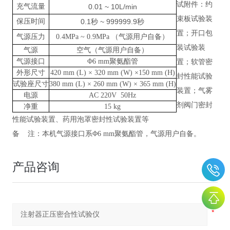
试附件：约
充气流量
0.01 ~ 10L/min
束板试验装
保压时间
0.1
~ 999999.9
秒
秒
置；开口包
气源压力
0.4MPa
~
0.9MPa （气源用户自备）
装试验装
气源
空气（气源用户自备）
气源接口
Φ6 mm聚氨酯管
置；软管密
外形尺寸
420 mm (L) × 320 mm (W) ×150 mm (H)
封性能试验
试验座尺寸
380 mm (L) × 260 mm (W) × 365 mm (H)
装置；气雾
电源
AC 220V 50Hz
剂阀门密封
净重
15 kg
性能试验装置、药用泡罩密封性试验装置等
备
注：本机气源接口系
Φ6 mm聚氨酯管，气源用户自备。
产品咨询