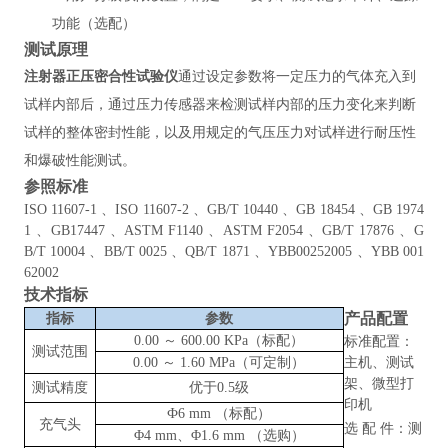
功能（选配）
测试原理
注射器正压密合性试验仪
通过设定参数将一定压力的气体充入到
试样内部后，通过压力传感器来检测试样内部的压力变化来判断
试样的整体密封性能，以及用规定的气压压力对试样进行耐压性
和爆破性能测试。
参照标准
ISO 11607-1 、ISO 11607-2 、GB/T 10440 、GB 18454 、GB 1974
1 、GB17447 、ASTM F1140 、ASTM F2054 、GB/T 17876 、G
B/T 10004 、BB/T 0025 、QB/T 1871 、YBB00252005 、YBB 001
62002
技术指标
产品配置
指标
参数
0.00 ～ 600.00 KPa（标配）
标准配置：
测试范围
0.00 ～ 1.60 MPa（可定制）
主机、测试
架、微型打
测试精度
优于
0.5级
印机
Ф6 mm （标配）
充气头
选
配
件：测
Φ4 mm、Φ1.6 mm （选购）