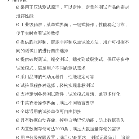
Ø
采用正压法测试原理，可以定性、定量的测试产品的密封
泄露性能
Ø
工业级触屏，菜单式界面，一键式操作，性能稳定可靠，
便于实时查看试验数据
Ø
提供膨胀抑制、膨胀非抑制双重试验方法，用户可根据不
同的测试目的进行自由选择
Ø
提供破裂测试、蠕变测试、蠕变到破裂测试、保压等多种
试验模式，满足用户不同的测试需求
品牌的气动元器件，性能稳定可靠
Ø
采用
Ø
试验量程多种选择，轻松实现非标测试
Ø
支持定制各类测试附件，试验模式灵活、兼容多样化
Ø
中英双语操作界面，满足不同语言要求
Ø
全球通用的试验单位可自由切换
Ø
具有数据自动存储、掉电自动记忆功能，防止数据丢失
Ø
内置数据存储可达
2000条，满足大数据量存储的需求
Ø
用户分级权限设置，满足
GMP要求、测试记录审计、追踪