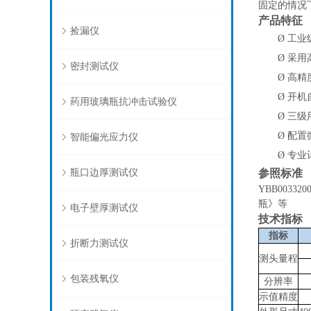
固定的情况
产品特征
捡漏仪
Ø
工业
Ø
采用
密封测试仪
Ø
高精
Ø
开机
药用玻璃瓶抗冲击试验仪
Ø
三级
Ø
配置
智能偏光应力仪
Ø
专业
瓶口边厚测试仪
参照
标准
YBB0033
瓶》等
电子壁厚测试仪
技术指标
指标
折断力测试仪
测头量程
包装残氧仪
分辨率
示值精度