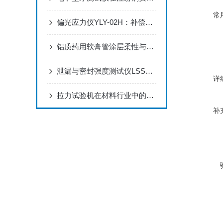
常
偏光应力仪YLY-02H：补偿法与比色法集成下的应力检测方案
铝质药用软膏管涂层柔性与黏附力检测解决方案
泄漏与密封强度测试仪LSSD-01H：软包装密封性量化检测的专业选择
详
拉力试验机在材料行业中的应用
补