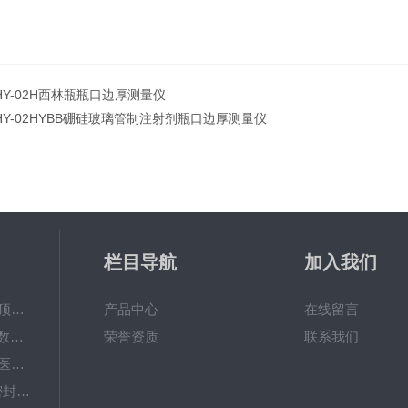
HY-02H西林瓶瓶口边厚测量仪
HY-02HYBB硼硅玻璃管制注射剂瓶口边厚测量仪
栏目导航
加入我们
HGT-01H气调包装顶空气体分析仪
产品中心
在线留言
YLY-02H厂家销售 数显屏偏光应力仪
荣誉资质
联系我们
MFY-01H快速检测‌医药玻璃容器密封试验仪支持定制
NDL-V201微泄漏密封仪/软包装件密封试验仪