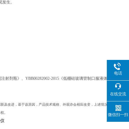
况发生。
）
电话
璃管制注射剂瓶》、YBB00282002-2015《低棚硅玻璃管制口服液体
在线交流
创新及改进，基于该原因，产品技术规格、外观亦会相应改变，上述情况
释权。
微信扫一扫
量仪
显瓶口边厚仪生产厂家
数显瓶口边厚仪生产厂家