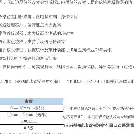
下，瓶口边厚值的改变会造成瓶口内径值的改变，易造成跳塞或蹦塞的情
级彩色电阻触摸屏，微电脑控制，操作便捷
高速处理芯片，运行速度大大提高
度位移传感器，大大提高了测试的准确性
自动零点校准，支持手动传感器清零
用户权限管理，数据统计及审计功能，满足医药行业GMP要求
微型打印机可快速打印测试结果
计算机操作软件，可实现测试曲线图显示，数据保存、导出等功能（可选
2003-2015《钠钙玻璃管制注射剂瓶》、YBB00302002-2015《低棚硅玻
参数
0 — 10mm（标配）
注：
中科仪器
始终致力于产品性能和功能的
20mm、40mm（选配）
恕不另行通知。本公司保留修改权与最终解
0.001mm
YBB钠钙玻璃管制注射剂瓶口边厚测
0.5级