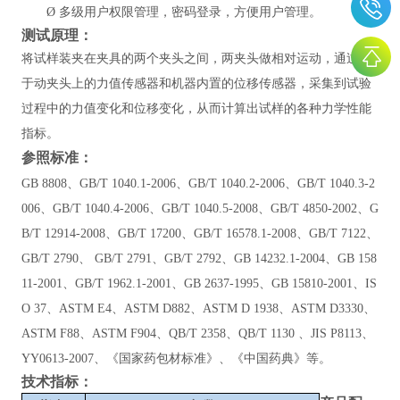
Ø
多级用户权限管理，密码登录，方便用户管理。
测试原理：
将试样装夹在夹具的两个夹头之间，两夹头做相对运动，通过位
于动夹头上的力值传感器和机器内置的位移传感器，采集到试验
过程中的力值变化和位移变化，从而计算出试样的各种力学性能
指标。
参照标准：
GB 8808、GB/T 1040.1-2006、GB/T 1040.2-2006、GB/T 1040.3-2
006、GB/T 1040.4-2006、GB/T 1040.5-2008、GB/T 4850-2002、G
B/T 12914-2008、GB/T 17200、GB/T 16578.1-2008、GB/T 7122、
GB/T 2790、 GB/T 2791、GB/T 2792、GB 14232.1-2004、
GB 158
11-2001
、
GB/T 1962.1-2001、
GB 2637-1995
、
GB 15810-2001
、
IS
O 37、ASTM E4、ASTM D882、ASTM D 1938、ASTM D3330、
ASTM F88、ASTM F904、QB/T 2358、QB/T 1130 、JIS P8113、
YY0613-2007、
《
国家药包材标准
》
、
《
中国药典
》
等
。
技术指标：