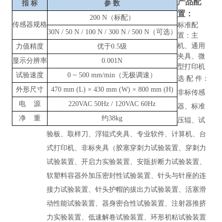
产品配
指
标
参
数
置：
200 N（标配）
传感器规格
标准配
30N / 50 N / 100 N / 300 N / 500 N（可选）
置：主
机、通用
力值精度
优于
0.5级
夹具、微
显示分辨率
0.001N
型打印机
试验速度
0
~
500 mm/min（无极调速）
选
配
件：
外形尺寸
470 mm (L) × 430 mm (W) × 800 mm (H)
非标传感
电
源
220VAC 50Hz / 120VAC 60Hz
器、标准
净
重
约
38kg
压辊、试
验板、取样刀、浮辊式夹具、专业软件、计算机、台
式打印机、非标夹具（胶塞穿刺力试验装置、穿刺力
试验装置、开启力实验装置、安瓿折断力试验装置、
软塑料容器外加压密封性试验装置、针头与针座的连
接力试验装置、针头护帽的拔出力试验装置、活塞滑
动性能试验装置、器身密合性试验装置、注射器推挤
力实验装置、低速解卷试验装置、环形初粘试验装置