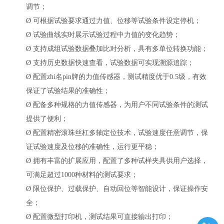
调节；
Ø
可根据试验要求通过力值、位移等试验条件设定停机；
Ø
试验曲线实时展示试验过程中力值的变化趋势；
Ø
支持成组试验数据叠加比对分析，具有多单位转换功能；
Ø
支持历史数据快速查看，试验数据可实现溯源追踪；
Ø
配置zhi名pin牌的力值传感器，测试精度优于
0.5级，有效
保证了试验结果的准确性；
Ø
配备多种规格的力值传感器，为用户不同试验条件的测试
提供了便利；
Ø
配置精密滚珠丝杠多轴定位技术，试验速度任意调节，保
证试验速度及位移的准确性，运行更平稳；
Ø
拥有丰富的扩展应用，配置了多种试样夹具供用户选择，
可满足超过
1000种材料的测试要求；
Ø
限位保护、过载保护、自动回位等智能设计，保证操作安
全；
Ø
配置微型打印机，测试结果可直接输出打印；