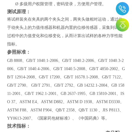
Ø
多级用户权限管理，密码登录，方便用户管理。
测试原理：
将试样装夹在夹具的两个夹头之间，两夹头做相对运动，通过位
于动夹头上的力值传感器和机器内置的位移传感器，采集到试验
过程中的力值变化和位移变化，从而计算出试样的各种力学性能
指标。
参照标准：
GB 8808、GB/T 1040.1-2006、GB/T 1040.2-2006、GB/T 1040.3-2
006、GB/T 1040.4-2006、GB/T 1040.5-2008、GB/T 4850-2002、G
B/T 12914-2008、GB/T 17200、GB/T 16578.1-2008、GB/T 7122、
GB/T 2790、 GB/T 2791、GB/T 2792、GB 14232.1-2004、
GB 158
11-2001
、
GB/T 1962.1-2001、
GB 2637-1995
、
GB 15810-2001
、
IS
O 37、ASTM E4、ASTM D882、ASTM D 1938、ASTM D3330、
ASTM F88、ASTM F904、QB/T 2358、QB/T 1130 、JIS P8113、
YY0613-2007、
《
国家药包材标准
》
、
《
中国药典
》
等
。
技术指标：