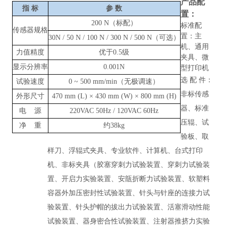
产品配
指
标
参
数
置：
200 N（标配）
标准配
传感器规格
置：主
30N / 50 N / 100 N / 300 N / 500 N（可选）
机、通用
力值精度
优于
0.5级
夹具、微
显示分辨率
0.001N
型打印机
选
配
件：
试验速度
0
~
500 mm/min（无极调速）
非标传感
外形尺寸
470 mm (L) × 430 mm (W) × 800 mm (H)
器、标准
电
源
220VAC 50Hz / 120VAC 60Hz
压辊、试
净
重
约
38kg
验板、取
样刀、浮辊式夹具、专业软件、计算机、台式打印
机、非标夹具（胶塞穿刺力试验装置、穿刺力试验装
置、开启力实验装置、安瓿折断力试验装置、软塑料
容器外加压密封性试验装置、针头与针座的连接力试
验装置、针头护帽的拔出力试验装置、活塞滑动性能
试验装置、器身密合性试验装置、注射器推挤力实验