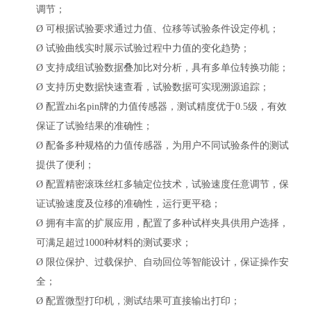
调节；
Ø
可根据试验要求通过力值、位移等试验条件设定停机；
Ø
试验曲线实时展示试验过程中力值的变化趋势；
Ø
支持成组试验数据叠加比对分析，具有多单位转换功能；
Ø
支持历史数据快速查看，试验数据可实现溯源追踪；
Ø
配置zhi名pin牌的力值传感器，测试精度优于
0.5级，有效
保证了试验结果的准确性；
Ø
配备多种规格的力值传感器，为用户不同试验条件的测试
提供了便利；
Ø
配置精密滚珠丝杠多轴定位技术，试验速度任意调节，保
证试验速度及位移的准确性，运行更平稳；
Ø
拥有丰富的扩展应用，配置了多种试样夹具供用户选择，
可满足超过
1000种材料的测试要求；
Ø
限位保护、过载保护、自动回位等智能设计，保证操作安
全；
Ø
配置微型打印机，测试结果可直接输出打印；