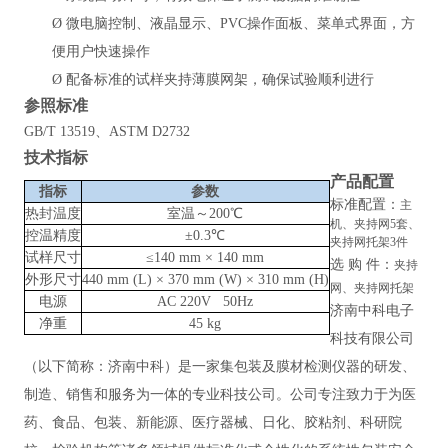
Ø
微电脑控制、液晶显示、PVC操作面板、菜单式界面，方
便用户快速操作
Ø
配备标准的试样夹持薄膜网架，确保试验顺利进行
参照
标准
GB/T 13519、ASTM D2732
技术指标
产品配置
指标
参数
标准配置：
主
热封温度
室温～200℃
机、夹持网5套、
控温精度
±0.3℃
夹持网托架3件
试样尺寸
≤140 mm × 140 mm
选
购
件：
夹持
外形尺寸
440 mm (L) × 370 mm (W) × 310 mm (H)
网、夹持网托架
电源
AC 220V 50Hz
济南中科电子
净重
45 kg
科技有限公司
（以下简称：济南中科）是一家集包装及膜材检测仪器的研发、
制造、销售和服务为一体的专业科技公司。公司专注致力于为医
药、食品、包装、新能源、医疗器械、日化、胶粘剂、科研院