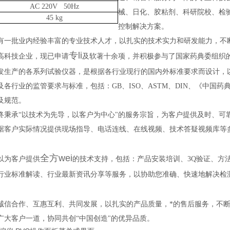
AC 220V 50Hz
械、日化、胶粘剂、科研院校、检
45 kg
控制解决方案。
有一批业内经验丰富的专业技术人才，以扎实的技术实力和研发能力，不
专li
高科技企业，现已申请
及软著十余项，并积极参与了国家药典委组织
发生产的各系列试验仪器，是根据各行业现行的国内外标准要求而设计，
各行业的监管要求与标准，包括：GB、ISO、ASTM、DIN、《中国药典》、
及规范。
终秉承“以技术为先导，以客户为中心"的服务宗旨，为客户提供及时、可
据客户实际情况提供现场指导、电话连线、在线视频、技术答疑视频库等
。
全方wei
以为客户提供
的技术支持，包括：产品安装培训、3Q验证、方
行业标准解读、行业最新资讯分享等服务，以协助您准确、快速地解决检
诚信合作、互惠互利、共同发展，以扎实的产品质量，*的售后服务，不
广大客户一道，协同共创“中国创造"的优异品质。