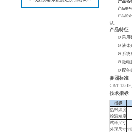
产品名
产品型号
产品简
试。
产品特
征
Ø
采用
Ø
液体
Ø
系统
Ø
微电
Ø
配备
参照
标准
GB/T 1351
技术指标
指标
热封温度
控温精度
试样尺寸
外形尺寸
44