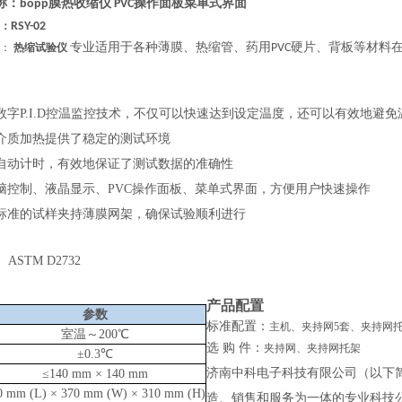
称：
bopp膜热收缩仪 PVC操作面板菜单式界面
：
RSY-02
专业适用于各种薄膜、热缩管、药用
硬片、背板等材料
介：
热缩试验仪
PVC
数字P.I.D控温监控技术，不仅可以快速达到设定温度，还可以有效地避免
介质加热提供了稳定的测试环境
自动计时，有效地保证了测试数据的准确性
脑控制、液晶显示、PVC操作面板、菜单式界面，方便用户快速操作
标准的试样夹持薄膜网架，确保试验顺利进行
9、ASTM D2732
产品配置
参数
标准配置：
主机、夹持网5套、夹持网托
室温～200℃
选
购
件：
夹持网、夹持网托架
±0.3℃
济南中科电子科技有限公司（以下
≤140 mm × 140 mm
0 mm (L) × 370 mm (W) × 310 mm (H)
造、销售和服务为一体的专业科技