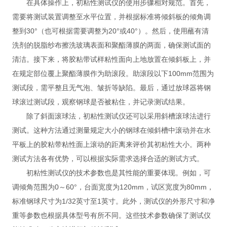
在具体操作上，初粘性测试仪的使用步骤相对规范。首先，
需要将测试装置调整至水平位置，并根据标准将倾斜板的倾角调
整到30°（也可根据需要调整为20°或40°）。然后，使用蘸有清
洗剂的脱脂纱布擦洗玻璃表面和聚酯薄膜的两面，确保测试面的
清洁。接下来，将胶粘带试样粘性面向上地放置在倾斜板上，并
在规定部位覆上聚酯薄膜作为助滚段。助滚段以下100mm范围为
测试段，需平整且无气泡、皱折等缺陷。最后，通过放球器将钢
球滚过测试段，观察钢球是否被粘住，并记录测试结果。
除了斜面滚球法，初粘性测试仪还可以采用斜槽滚球法进行
测试。这种方法通过测量规定大小的钢球在倾斜槽中滚动并在水
平板上的胶粘带粘性面上滚动的距离来评价其初粘性大小。两种
测试方法各有优势，可以根据实际需求选择合适的测试方式。
初粘性测试仪的技术参数也是其性能的重要体现。例如，可
调倾角范围为0～60°，台面宽度为120mm，试区宽度为80mm，
标准钢球尺寸为1/32英寸至1英寸。此外，测试仪的外形尺寸和净
重等参数也根据具体型号有所不同。这些技术参数确保了测试仪