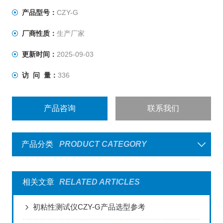
专业适用于压敏胶带、yi用贴剂、不干胶标签、保护膜等相
产品型号：
CZY-G
关产品的初粘性测试试验。
厂商性质：
生产厂家
更新时间：
2025-09-03
访 问 量：
336
产品咨询
联系我们
产品分类
PRODUCT CATEGORY
相关文章
RELATED ARTICLES
初粘性测试仪CZY-G产品选型参考