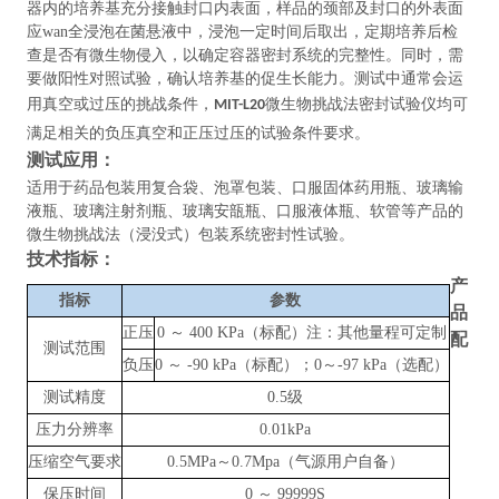
器内的培养基充分接触封口内表面，样品的颈部及封口的外表面
应wan全浸泡在菌悬液中，浸泡一定时间后取出，定期培养后检
查是否有微生物侵入，以确定容器密封系统的完整性。同时，需
要做阳性对照试验，确认培养基的促生长能力。测试中通常会运
用真空或过压的挑战条件，
微生物挑战法密封试验仪均可
MIT-L20
满足相关的负压真空和正压过压的试验条件要求
。
测试应用：
适用于药品包装用复合袋、泡罩包装、口服固体药用瓶、玻璃输
液瓶、玻璃注射剂瓶、玻璃安瓿瓶、口服液体瓶、软管等产品的
微生物挑战法（浸没式）包装系统密封性试验。
技术指标：
产
指标
参数
品
正压
0 ～ 400 KPa（标配）注：其他量程可定制
配
测试范围
负压
0 ～ -90 kPa（标配）；0～-97 kPa（选配）
测试精度
0.5级
压力分辨率
0.01kPa
压缩空气要求
0.5MPa～0.7Mpa（气源用户自备）
保压时间
0 ～ 99999S