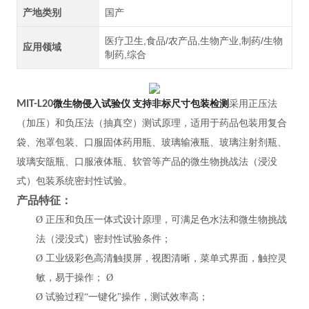
产地类别
国产
医疗卫生,食品/农产品,生物产业,制药/生物
应用领域
制药,综合
微生物侵入试验仪 支持非标尺寸包装检测
MIT-L20
采用正压法
（加压）和负压法（抽真空）测试原理，适用于药品包装用复合
袋、泡罩包装、口服固体药用瓶、玻璃输液瓶、玻璃注射剂瓶、
玻璃安瓿瓶、口服液体瓶、软管等产品的微生物挑战法（浸没
式）包装系统密封性试验。
产品特征：
Ø
正压和负压一体式设计原理，可满足色水法和微生物挑战
法
（浸没式）密封性试验条件
；
Ø
工业级彩色高清触摸屏，视图清晰，菜单式界面，触控灵
敏，易于操作； Ø
Ø
试验过程“一键化"操作，测试效率高；