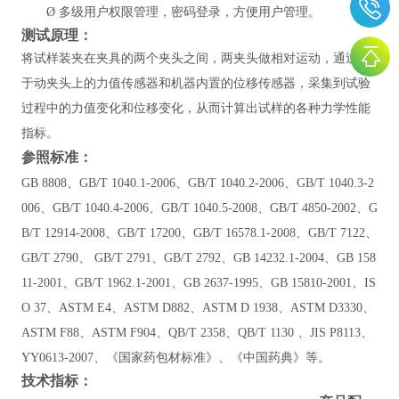
Ø
多级用户权限管理，密码登录，方便用户管理。
测试原理：
将试样装夹在夹具的两个夹头之间，两夹头做相对运动，通过位
于动夹头上的力值传感器和机器内置的位移传感器，采集到试验
过程中的力值变化和位移变化，从而计算出试样的各种力学性能
指标。
参照标准：
GB 8808、GB/T 1040.1-2006、GB/T 1040.2-2006、GB/T 1040.3-2
006、GB/T 1040.4-2006、GB/T 1040.5-2008、GB/T 4850-2002、G
B/T 12914-2008、GB/T 17200、GB/T 16578.1-2008、GB/T 7122、
GB/T 2790、 GB/T 2791、GB/T 2792、GB 14232.1-2004、
GB 158
11-2001
、
GB/T 1962.1-2001、
GB 2637-1995
、
GB 15810-2001
、
IS
O 37、ASTM E4、ASTM D882、ASTM D 1938、ASTM D3330、
ASTM F88、ASTM F904、QB/T 2358、QB/T 1130 、JIS P8113、
YY0613-2007、
《
国家药包材标准
》
、
《
中国药典
》
等
。
技术指标：