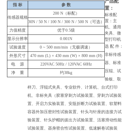
产品配
指
标
参
数
置：
200 N（标配）
标准配
传感器规格
置：主
30N / 50 N / 100 N / 300 N / 500 N（可选）
机、通用
力值精度
优于
0.5级
夹具、微
显示分辨率
0.001N
型打印机
选
配
件：
试验速度
0
~
500 mm/min（无极调速）
非标传感
外形尺寸
470 mm (L) × 430 mm (W) × 800 mm (H)
器、标准
电
源
220VAC 50Hz / 120VAC 60Hz
压辊、试
净
重
约
38kg
验板、取
样刀、浮辊式夹具、专业软件、计算机、台式打印
机、非标夹具（胶塞穿刺力试验装置、穿刺力试验装
置、开启力实验装置、安瓿折断力试验装置、软塑料
容器外加压密封性试验装置、针头与针座的连接力试
验装置、针头护帽的拔出力试验装置、活塞滑动性能
试验装置、器身密合性试验装置、低速解卷试验装