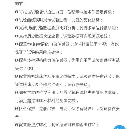
调节；
Ø
可根据试验要求通过力值、位移等试验条件设定停机；
Ø
试验曲线实时展示试验过程中力值的变化趋势；
Ø
支持成组试验数据叠加比对分析，具有多单位转换功能；
Ø
支持历史数据快速查看，试验数据可实现溯源追踪；
Ø
配置zhi名pin牌的力值传感器，测试精度优于
0.5级，有效
保证了试验结果的准确性；
Ø
配备多种规格的力值传感器，为用户不同试验条件的测试
提供了便利；
Ø
配置精密滚珠丝杠多轴定位技术，试验速度任意调节，保
证试验速度及位移的准确性，运行更平稳；
Ø
拥有丰富的扩展应用，配置了多种试样夹具供用户选择，
可满足超过
1000种材料的测试要求；
Ø
限位保护、过载保护、自动回位等智能设计，保证操作安
全；
Ø
配置微型打印机，测试结果可直接输出打印；