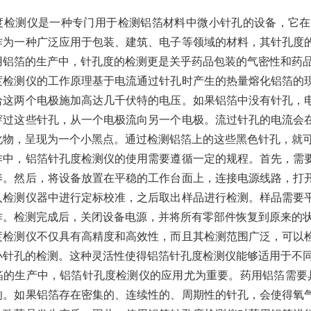
度检测仪是一种专门用于检测铝箔材料中微小针孔的设备，它在
作为一种广泛应用于包装、建筑、电子等领域的材料，其针孔度
用铝箔的生产中，针孔度的检测更是关乎药品包装的气密性和药
度检测仪的工作原理基于电流通过针孔时产生的热量熔化铝箔的
给这两个电极施加高达几千伏特的电压。如果铝箔中没有针孔，
穿过这些针孔，从一个电极流向另一个电极。流过针孔的电流会
化物，呈现为一个小黑点。通过检测铝箔上的这些黑色针孔，就
作中，铝箔针孔度检测仪的使用需要遵循一定的规程。首先，需
养。然后，将设备放置在平稳的工作台面上，连接电源线路，打
入检测仪器中进行定标校准，之后取出样品进行检测。样品需要
作。检测完成后，关闭设备电源，并将所有零部件恢复到原来的
度检测仪不仅具有高精度和高效性，而且其检测范围广泛，可以
小针孔的检测。这种灵活性使得铝箔针孔度检测仪能够适用于不
箔的生产中，铝箔针孔度检测仪的应用尤为重要。药用铝箔需要具
响。如果铝箔存在密集的、连续性的、周期性的针孔，会使得氧