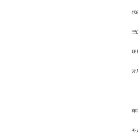
您
您
联
常
详
补