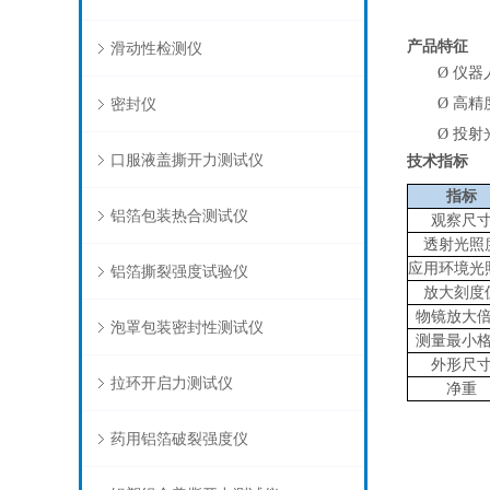
产品特征
滑动性检测仪
Ø
仪器
密封仪
Ø
高精
Ø
投射
口服液盖撕开力测试仪
技术指标
指标
铝箔包装热合测试仪
观察尺
透射光照
应用环境光
铝箔撕裂强度试验仪
放大刻度
物镜放大
泡罩包装密封性测试仪
测量最小
外形尺
拉环开启力测试仪
净重
药用铝箔破裂强度仪