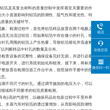
铝箔及其复合材料的质量控制中发挥着至关重要的作
的大小直接影响到铝箔的防潮性、阻气性和遮光性。特
品质量的关键环节。
现象。检测过程中，首先将铝箔样品放置在两个电极之
电话
电流无法流过铝箔；而如果铝箔中存在微小的针孔，电
在针孔周围的铝箔上产生热量，导致铝箔熔化并迅速氧
可以判断样品中针孔的数量及分布。
在线交流
要检查设备的完整性，确保设备完好无损，并进行必要
开电源开关，进行系统初始化和校准。接下来，将标准
微信扫一扫
平整放置在检测仪器工作台中央，按照操作手册中的指
状态。
检测不同尺寸的针孔。通过调节施加的电压大小，可以
同领域和不同要求的铝箔质量检测。
有ji高的气密性，以确保药品在包装过程中不受外界
气、水蒸汽等对铝箔的透过量增加，从而影响其防潮性