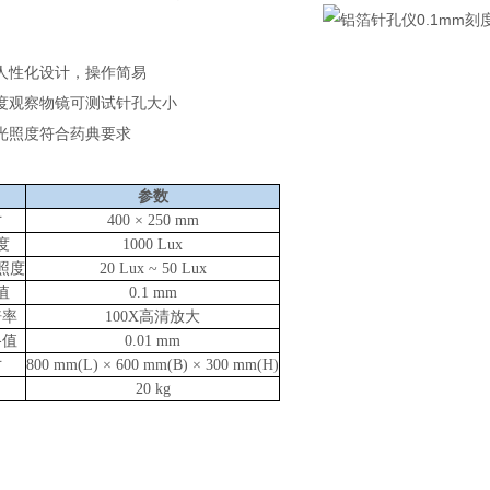
人性化设计，操作简易
度观察物镜可测试针孔大小
光照度符合药典要求
参数
寸
400 × 250 mm
度
1000 Lux
照度
20 Lux
~
50 Lux
值
0.1 mm
倍率
100X高清放大
格值
0.01 mm
寸
800 mm(L) × 600 mm(B) × 300 mm(H)
20 kg