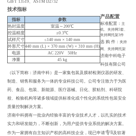
GB/T 13519、ASTM D2732
技术指标
产品配置
指标
参数
标准配置：
主
热封温度
室温～200℃
机、夹持网5套、
控温精度
±0.3℃
夹持网托架3件
试样尺寸
≤140 mm × 140 mm
选
购
件：
夹持
外形尺寸
440 mm (L) × 370 mm (W) × 310 mm (H)
网、夹持网托架
电源
AC 220V 50Hz
济南中科电子
净重
45 kg
科技有限公司
（以下简称：济南中科）是一家集包装及膜材检测仪器的研发、
制造、销售和服务为一体的专业科技公司。公司专注致力于为医
药、食品、包装、新能源、医疗器械、日化、胶粘剂、科研院
校、检验机构等诸多领域提供标准化或个性化的系统性包装安全
质量控制解决方案。
济南中科拥有一批业内经验丰富的专业技术人才，以扎实的技术
实力和研发能力，不断创新，为用户提供专业系统的解决方案。
专li
作为一家拥有自主知识产权的高科技企业，现已申请
及软著