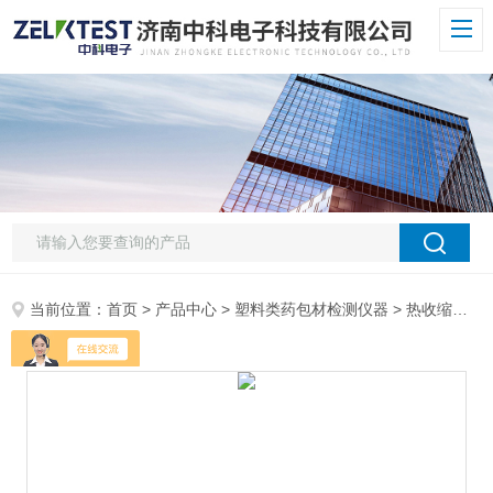
当前位置：
首页
>
产品中心
>
塑料类药包材检测仪器
>
热收缩仪
> 