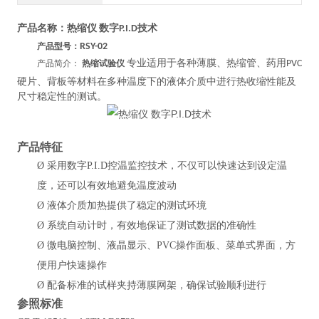
产品名称：
热缩仪 数字P.I.D技术
产品型号：
RSY-02
专业适用于各种薄膜、热缩管、药用
产品简介：
热缩试验仪
PVC
硬片、背板等材料在多种温度下的液体介质中进行热收缩性能及
尺寸稳定性的测试。
产品特
征
Ø
采用数字P.I.D控温监控技术，不仅可以快速达到设定温
度，还可以有效地避免温度波动
Ø
液体介质加热提供了稳定的测试环境
Ø
系统自动计时，有效地保证了测试数据的准确性
Ø
微电脑控制、液晶显示、PVC操作面板、菜单式界面，方
便用户快速操作
Ø
配备标准的试样夹持薄膜网架，确保试验顺利进行
参照
标准