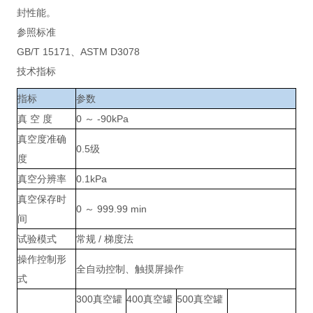
封性能。
参照标准
GB/T 15171、ASTM D3078
技术指标
指标
参数
真 空 度
0 ～ -90kPa
真空度准确
0.5级
度
真空分辨率
0.1kPa
真空保存时
0 ～ 999.99 min
间
试验模式
常规 / 梯度法
操作控制形
全自动控制、触摸屏操作
式
300真空罐
400真空罐
500真空罐