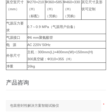
真空室尺寸
Φ270×210
Φ360×585
Φ460×330
其它尺寸及形
（mm）
（H）
（H）
（H）
状可定制
（标配）
（另购）
（另购）
气源压力要
0.7～0.9 MPa（气源用户自备）
求
气源接口
Φ6 mm聚氨酯管
电 源
AC 220V 50Hz
主机：300mm(L)×400mm(W)×150mm(H)
外形尺寸
300真空罐：Φ310×355（H）
净重
16kg
产品咨询