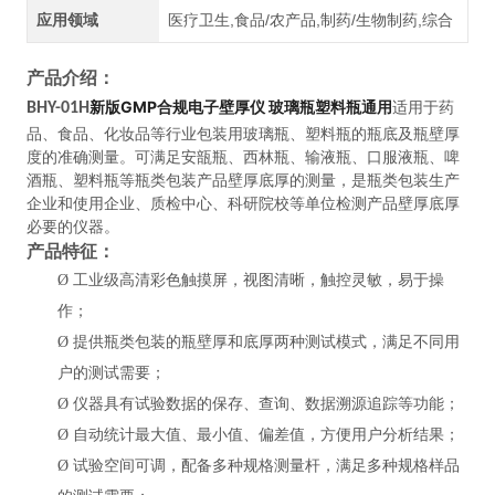
应用领域
医疗卫生,食品/农产品,制药/生物制药,综合
产品介绍：
新版GMP合规电子壁厚仪 玻璃瓶塑料瓶通用
BHY-01H
适用于药
品、食品、化妆品等行业包装用玻璃瓶、塑料瓶的瓶底及瓶壁厚
度的准确测量。可满足安瓿瓶、西林瓶、输液瓶、口服液瓶、啤
酒瓶、塑料瓶等瓶类包装产品壁厚底厚的测量，是瓶类包装生产
企业和使用企业、质检中心、科研院校等单位检测产品壁厚底厚
必要的仪器。
产品特征：
Ø
工业级高清彩色触摸屏，视图清晰，触控灵敏，易于操
作；
Ø
提供瓶类包装的瓶壁厚和底厚
两种测试模式，满足不同用
户的测试需要
；
Ø
仪器具有试验数据的保存、查询、数据溯源追踪等功能；
Ø
自动统计最大值、最小值、偏差值，方便用户分析结果；
Ø
试验空间可调，配备多种规格测量杆，满足多种规格样品