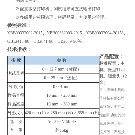
的测试需要；
Ø
配置微型打印机，测试结果可直接输出打印；
Ø
多级用户权限管理，密码登录，方便用户管理。
参照标准：
YBB00332002-2015、YBB00332003-2015、YBB00032004-20158、
GB12415-90、GB2641-90、GB2639-90等。
技术指标：
产品配置：
指
标
参
数
标准配置：主
0
~ 12.7
mm（标配）
机、微型打印
测试量程
机、测量头（2
0
~
25 mm（选配）
套）
分 度 值
0.001 mm
注：
济南中科电
样品直径
10 mm
~
230 mm
子科技有限公司
样品高度
10 mm
~
380 mm
始终致力于产品
外形尺寸
420 mm (L) × 280 mm (W) × 655 mm (H)
性能和功能的创
电 源
AC 220 V 50 Hz
新及改进，基于
净 重
约15kg
该原因，产品技