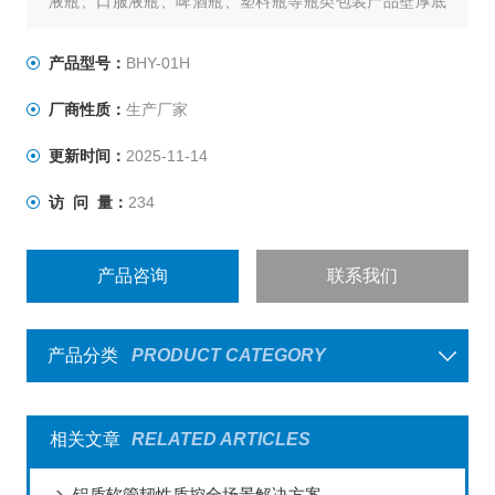
液瓶、口服液瓶、啤酒瓶、塑料瓶等瓶类包装产品壁厚底
厚的测量，是瓶类包装生产企业和使用企业、质检中心、
科研院校等单位检测产品壁厚底厚必要的仪器。
产品型号：
BHY-01H
厂商性质：
生产厂家
更新时间：
2025-11-14
访 问 量：
234
产品咨询
联系我们
产品分类
PRODUCT CATEGORY
相关文章
RELATED ARTICLES
铝质软管韧性质控全场景解决方案