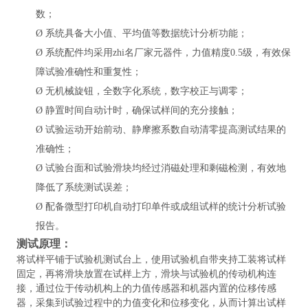
数；
Ø
系统具备大小值、平均值等数据统计分析功能；
Ø
系统配件均采用zhi名厂家元器件，力值精度
0.5级，有效保
障试验准确性和重复性；
Ø
无机械旋钮，全数字化系统，数字校正与调零；
Ø
静置时间自动计时，确保试样间的充分接触；
Ø
试验运动开始前动、静摩擦系数自动清零提高测试结果的
准确性；
Ø
试验台面和试验滑块均经过消磁处理和剩磁检测，有效地
降低了系统测试误差；
Ø
配备微型打印机自动打印单件或成组试样的统计分析试验
报告。
测试原理：
将试样平铺于试验机测试台上，使用试验机自带夹持工装将试样
固定，再将滑块放置在试样上方，滑块与试验机的传动机构连
接，通过位于传动机构上的力值传感器和机器内置的位移传感
器，采集到试验过程中的力值变化和位移变化，从而计算出试样