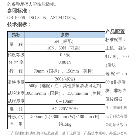
的各种摩擦力学性能指标。
参照标准：
GB 10006、
ISO 8295、
ASTM D1894。
技术指标
：
产品配置
指标
参数
标准配置：
5N（标配）
量
程
10N、30N（可选）
主机、微型
精度等级
0.5级
打印机、
200
分
辨
率
0.001N
g滑块
行
程
70mm（国标）、150mm（美标）
选
配
件：
5
200g(标准)
00 g非标滑
滑块质量
500g（选配）注：其他质量滑块可定制
块、非标力
试验速度
100mm/min
（国标）
、
150mm/min
（美标）
值传感器
试样厚度
0～10mm
注：
济南中科
电
源
AC 220V 50Hz
电子科技有限
外形尺寸
400mm (L)×300 mm (W)×180 mm (H)
净
重
约
15kg
公司
始终致力
于产品性能和功能的创新及改进，基于该原因，产品技术规格、外观亦会相