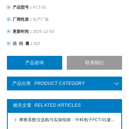
材料生产质量工艺指标，满足产品使用要求。另外还可用
产品型号：
FCT-01
于di眼液、化妆品等日化用品的滑爽性能测定。
厂商性质：
生产厂家
更新时间：
2025-12-03
访 问 量：
307
产品咨询
联系我们
产品分类
PRODUCT CATEGORY
相关文章
RELATED ARTICLES
摩擦系数仪选购与实操指南：中科电子FCT-01避坑与应用技巧