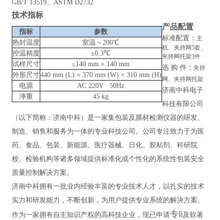
GB/T 13519、ASTM D2732
技术指标
产品配置
指标
参数
标准配置：
主
热封温度
室温～200℃
机、夹持网5套、
控温精度
±0.3℃
夹持网托架3件
试样尺寸
≤140 mm × 140 mm
选
购
件：
夹持
外形尺寸
440 mm (L) × 370 mm (W) × 310 mm (H)
网、夹持网托架
电源
AC 220V 50Hz
济南中科电子
净重
45 kg
科技有限公司
（以下简称：济南中科）是一家集包装及膜材检测仪器的研发、
制造、销售和服务为一体的专业科技公司。公司专注致力于为医
药、食品、包装、新能源、医疗器械、日化、胶粘剂、科研院
校、检验机构等诸多领域提供标准化或个性化的系统性包装安全
质量控制解决方案。
济南中科拥有一批业内经验丰富的专业技术人才，以扎实的技术
实力和研发能力，不断创新，为用户提供专业系统的解决方案。
专li
作为一家拥有自主知识产权的高科技企业，现已申请
及软著