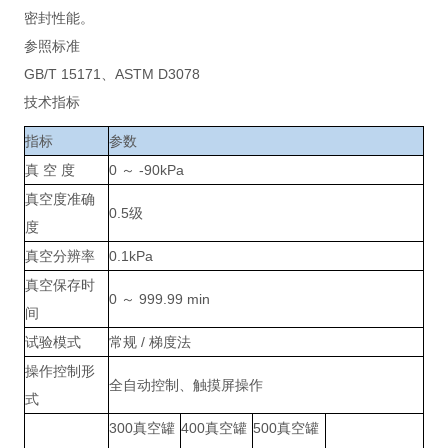
密封性能。
参照标准
GB/T 15171、ASTM D3078
技术指标
指标
参数
真 空 度
0 ～ -90kPa
真空度准确
0.5级
度
真空分辨率
0.1kPa
真空保存时
0 ～ 999.99 min
间
试验模式
常规 / 梯度法
操作控制形
全自动控制、触摸屏操作
式
300真空罐
400真空罐
500真空罐