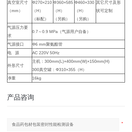
真空室尺寸
Φ270×210
Φ360×585
Φ460×330
其它尺寸及形
（mm）
（H）
（H）
（H）
状可定制
（标配）
（另购）
（另购）
气源压力要
0.7～0.9 MPa（气源用户自备）
求
气源接口
Φ6 mm聚氨酯管
电 源
AC 220V 50Hz
主机：300mm(L)×400mm(W)×150mm(H)
外形尺寸
300真空罐：Φ310×355（H）
净重
16kg
产品咨询