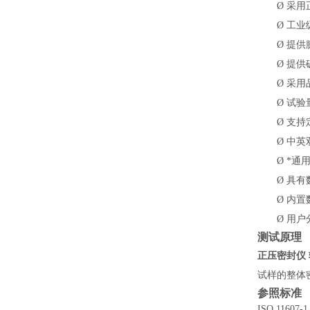
Ø
采用
Ø
工业
Ø
提供
Ø
提供
Ø
采用
Ø
试验
Ø
支持
Ø
中英
Ø
*通
Ø
具有
Ø
内置
Ø
用户
测试原理
正压密封仪
试样的整体
参照标准
ISO 11607-