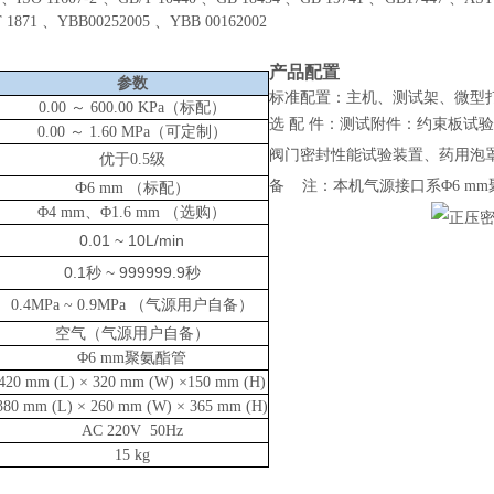
 1871 、YBB00252005 、YBB 00162002
产品配置
参数
标准配置：主机、测试架、微型
0.00 ～ 600.00 KPa（标配）
选
配
件：测试附件：约束板试验
0.00 ～ 1.60 MPa（可定制）
阀门密封性能试验装置、药用泡
优于
0.5级
备
注：本机气源接口系
Φ6 
Ф6 mm （标配）
Φ4 mm、Φ1.6 mm （选购）
0.01 ~ 10L/min
0.1
~ 999999.9
秒
秒
0.4MPa
~
0.9MPa （气源用户自备）
空气（气源用户自备）
Φ6 mm聚氨酯管
420 mm (L) × 320 mm (W) ×150 mm (H)
380 mm (L) × 260 mm (W) × 365 mm (H)
AC 220V 50Hz
15 kg