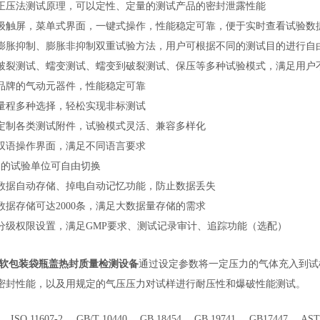
正压法测试原理，可以定性、定量的测试产品的密封泄露性能
级触屏，菜单式界面，一键式操作，性能稳定可靠，便于实时查看试验数
膨胀抑制、膨胀非抑制双重试验方法，用户可根据不同的测试目的进行自
破裂测试、蠕变测试、蠕变到破裂测试、保压等多种试验模式，满足用户
品牌的气动元器件，性能稳定可靠
量程多种选择，轻松实现非标测试
定制各类测试附件，试验模式灵活、兼容多样化
双语操作界面，满足不同语言要求
用的试验单位可自由切换
数据自动存储、掉电自动记忆功能，防止数据丢失
数据存储可达
2000条，满足大数据量存储的需求
分级权限设置，满足
GMP要求、测试记录审计、追踪功能（选配）
 软包装袋瓶盖热封质量检测设备
通过设定参数将一定压力的气体充入到试
密封性能，以及用规定的气压压力对试样进行耐压性和爆破性能测试。
1 、ISO 11607-2 、GB/T 10440 、GB 18454 、GB 19741 、GB17447 、AS