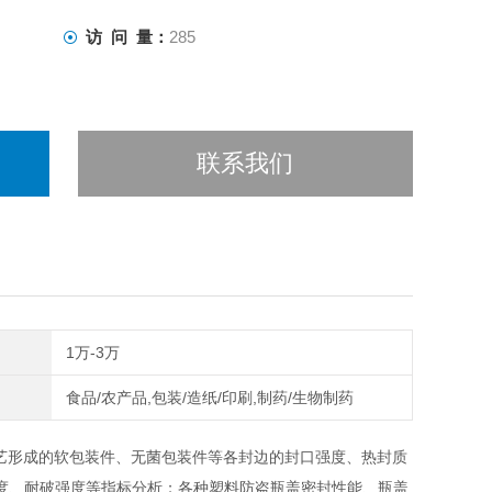
访 问 量：
285
联系我们
1万-3万
食品/农产品,包装/造纸/印刷,制药/生物制药
艺形成的软包装件、无菌包装件等各封边的封口强度、热封质
度、耐破强度等指标分析；各种塑料防盗瓶盖密封性能、瓶盖