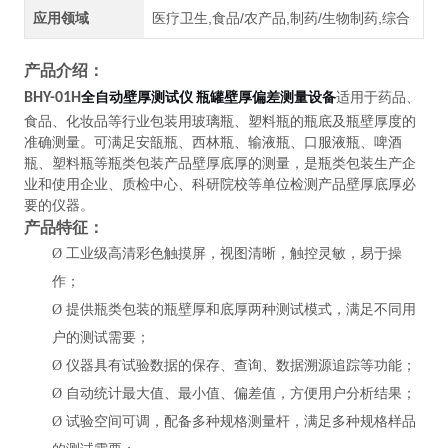
应用领域
医疗卫生,食品/农产品,制药/生物制药,综合
产品介绍：
全自动壁厚测试仪 瓶罐壁厚偏差测量设备
BHY-01H
适用于药品、
食品、化妆品等行业包装用玻璃瓶、塑料瓶的瓶底及瓶壁厚度的
准确测量。可满足安瓿瓶、西林瓶、输液瓶、口服液瓶、啤酒
瓶、塑料瓶等瓶类包装产品壁厚底厚的测量，是瓶类包装生产企
业和使用企业、质检中心、科研院校等单位检测产品壁厚底厚必
要的仪器。
产品特征：
Ø
工业级高清彩色触摸屏，视图清晰，触控灵敏，易于操
作；
Ø
提供瓶类包装的瓶壁厚和底厚
两种测试模式，满足不同用
户的测试需要
；
Ø
仪器具有试验数据的保存、查询、数据溯源追踪等功能；
Ø
自动统计最大值、最小值、偏差值，方便用户分析结果；
Ø
试验空间可调，配备多种规格测量杆，满足多种规格样品