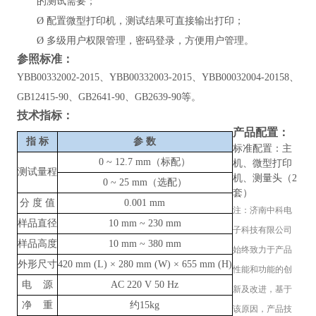
的测试需要；
Ø
配置微型打印机，测试结果可直接输出打印；
Ø
多级用户权限管理，密码登录，方便用户管理。
参照标准：
YBB00332002-2015、YBB00332003-2015、YBB00032004-20158、
GB12415-90、GB2641-90、GB2639-90等。
技术指标：
产品配置：
指
标
参
数
标准配置：主
0
~ 12.7
mm（标配）
机、微型打印
测试量程
机、测量头（2
0
~
25 mm（选配）
套）
分 度 值
0.001 mm
注：
济南中科电
样品直径
10 mm
~
230 mm
子科技有限公司
样品高度
10 mm
~
380 mm
始终致力于产品
外形尺寸
420 mm (L) × 280 mm (W) × 655 mm (H)
性能和功能的创
电 源
AC 220 V 50 Hz
新及改进，基于
净 重
约15kg
该原因，产品技