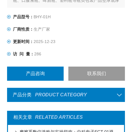
瓶、口服液瓶、啤酒瓶、塑料瓶等瓶类包装产品壁厚底厚
的测量，是瓶类包装生产企业和使用企业、质检中心、科
研院校等单位检测产品壁厚底厚必要的仪器。
产品型号：
BHY-01H
厂商性质：
生产厂家
更新时间：
2025-12-23
访 问 量：
286
产品咨询
联系我们
产品分类
PRODUCT CATEGORY
相关文章
RELATED ARTICLES
摩擦系数仪选购与实操指南：中科电子FCT-01避坑与应用技巧