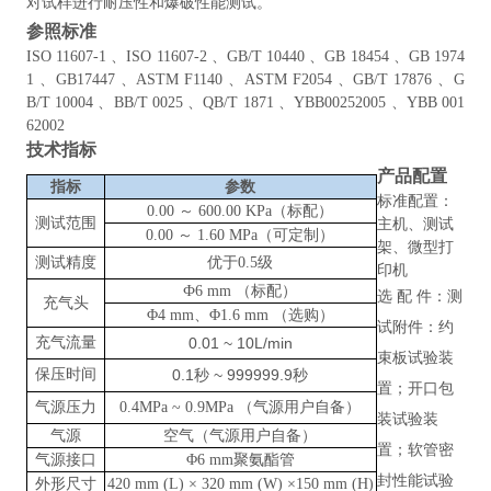
对试样进行耐压性和爆破性能测试。
参照标准
ISO 11607-1 、ISO 11607-2 、GB/T 10440 、GB 18454 、GB 1974
1 、GB17447 、ASTM F1140 、ASTM F2054 、GB/T 17876 、G
B/T 10004 、BB/T 0025 、QB/T 1871 、YBB00252005 、YBB 001
62002
技术指标
产品配置
指标
参数
标准配置：
0.00 ～ 600.00 KPa（标配）
测试范围
主机、测试
0.00 ～ 1.60 MPa（可定制）
架、微型打
测试精度
优于
0.5级
印机
Ф6 mm （标配）
选
配
件：测
充气头
Φ4 mm、Φ1.6 mm （选购）
试附件：约
充气流量
0.01 ~ 10L/min
束板试验装
保压时间
0.1
~ 999999.9
秒
秒
置；开口包
气源压力
0.4MPa
~
0.9MPa （气源用户自备）
装试验装
气源
空气（气源用户自备）
置；软管密
气源接口
Φ6 mm聚氨酯管
封性能试验
外形尺寸
420 mm (L) × 320 mm (W) ×150 mm (H)