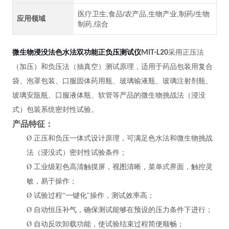
医疗卫生,食品/农产品,生物产业,制药/生物
应用领域
制药,综合
微生物浸没法色水法双功能正负压测试仪
MIT-L20
采用正压法
（加压）和负压法（抽真空）测试原理，适用于药品包装用复合
袋、泡罩包装、口服固体药用瓶、玻璃输液瓶、玻璃注射剂瓶、
玻璃安瓿瓶、口服液体瓶、软管等产品的微生物挑战法（浸没
式）包装系统密封性试验。
产品特征：
Ø
正压和负压一体式设计原理，可满足色水法和微生物挑战
法
（浸没式）密封性试验条件
；
Ø
工业级彩色高清触摸屏，视图清晰，菜单式界面，触控灵
敏，易于操作；
Ø
试验过程“一键化"操作，测试效率高；
Ø
自动恒压补气，确保测试能够在预设的压力条件下进行；
Ø
自动反吹卸载功能，使试验结束过程简便顺畅；