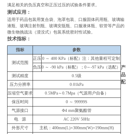
满足相关的负压真空和正压过压的试验条件要求
。
测试应用：
适用于药品包装用复合袋、泡罩包装、口服固体药用瓶、玻璃输
液瓶、玻璃注射剂瓶、玻璃安瓿瓶、口服液体瓶、软管等产品的
微生物挑战法（浸没式）包装系统密封性试验。
技术指标：
指标
参数
正压
0 ～ 400 KPa（标配）注：其他量程可定制
测试范围
负压
0 ～ -90 kPa（标配）；0～-97 kPa（选配）
产
品
测试精度
0.5级
配
压力分辨率
0.01kPa
压缩空气要求
0.5MPa～0.7Mpa（气源用户自备）
保压时间
0 ～ 99999S
气源接口
Φ4 mm聚氨酯管
电 源
AC 220V 50Hz
外形尺寸
主机：400mm(L)×300mm(W)×190mm(H)