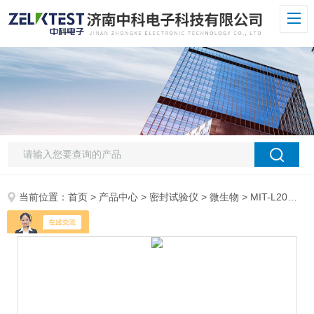
当前位置：
首页
>
产品中心
>
密封试验仪
>
微生物
> MIT-L20微生物浸没法色水法双功能正负压测试仪