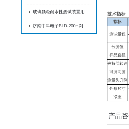
玻璃颗粒耐水性测试装置用于药品包装检测的专项解决方案
技术指标
指标
济南中科电子BLD-200H剥离试验机：如何科学评估材料粘接可靠性
测试量程
分度值
样品直径
夹持器转速
可测高度
测量头升降
外形尺寸
净重
产品咨