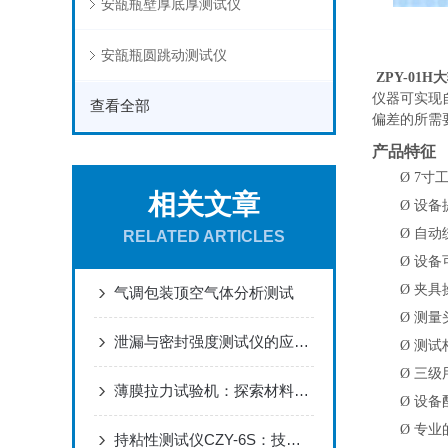
安瓿瓶壁厚底厚测试仪
安瓿瓶圆跳动测试仪
ZPY-01H
大
仪器可实现
查看全部
偏差的所需
产品特征
Ø
7寸
相关文章
Ø
设备
Ø
自动
RELATED ARTICLES
Ø
设备
Ø
夹具
气调包装顶空气体分析测试
Ø
测量
泄漏与密封强度测试仪的应用领域
Ø
测试
Ø
三级
薄膜拉力试验机：探索材料强度的精密工具
Ø
设备
Ø
专业
持粘性测试仪CZY-6S：技术特性与应用分析