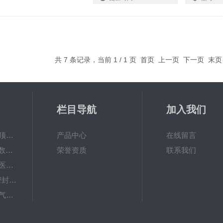
共 7 条记录，当前 1 / 1 页 首页 上一页 下一页 末
栏目导航
加入我们
HGT-01H气调包装顶空气体分析仪
产品中心
在线留言
YLY-02H厂家销售 数显屏偏光应力仪
荣誉资质
联系我们
MFY-01H快速检测‌医药玻璃容器密封试验仪支持定制
NDL-V201微泄漏密封仪/软包装件密封试验仪
HGT-01H手持顶空气体分析仪/包装残氧仪
HGT-01H顶空残氧仪 顶空气体分析仪