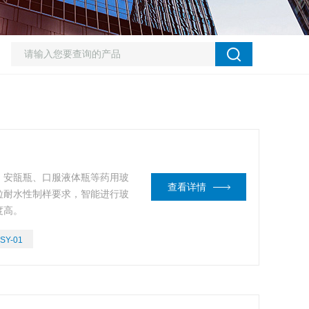
、安瓿瓶、口服液体瓶等药用玻
查看详情
粒耐水性制样要求，智能进行玻
度高。
SY-01