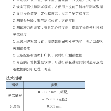
Ø
设备可提供预测试模式，方便用户提前了解样品测试数据
Ø
夹具操作简便，定心精度高，提高了测定精度高
Ø
测量头升降，调节测点位置，方便实用
Ø
测试杆万向调节，夹具定心精度高，提高了操作便利性和
测试精度
Ø
三级用户权限设置，测试数据完整性等功能，满足GMP相
关测试要求
Ø
设备配备有微型打印机，实时打印测试数据
Ø
专业的计算机通信软件，可进行试验进程的实时显示及成
组数据的分析处理（可选）
技术指标
指标
参数
注射剂瓶垂
0
~ 12.7
mm（标配）
直轴偏差测
测试量程
0
~ 25
mm（选配）
定仪
分度值
0.001 mm
注射剂瓶垂