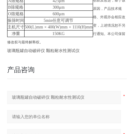
创新及改进，基于该
A筛规格
425μm
B筛规格
300μm
原因，产品技术规
O筛规格
600μm
格、外观亦会相应改
振筛时间
5min任意可调节
变，上述情况恕不另
主机尺寸
500(L)mm × 400(W)mm × 1110(H)mm
净重
150KG
行通知。本公司保留
修改权与最终解释权。
玻璃瓶罐自动破碎仪 颗粒耐水性测试仪
产品咨询