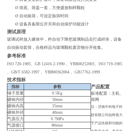
Ø
筛底、筛盖一套，方便盛放制样颗粒
Ø
自动振筛，可设定振筛时间
Ø
设备具备限位开关和自动保护功能设计
测试原理
玻璃试样放入碾体中，杵自动下降把玻璃制品击打成碎块，设备
自动振动套筛，合格样品与玻璃颗粒废弃物分开收集。
参考标准
ISO 720-1985、GB 12416.2-1990 、YBB00252003、ISO 719-1985
、GB/T 6582-1997 、YBB00362004 、GB17762-1999
技术指标
产品配置
指标
参数
锤子质量
0.5Kg
标准配置：主机、
碾钵内径
50mm
筛网
碾钵内高
35mm
注：
济南中科电子科
碾钵外径
48mm
技有限公司
始终致力
气源压力
0.7MPa
于产品性能和功能的
气源接口
Φ6mm