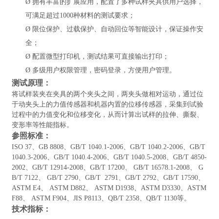
Ø
拥有丰富的扩展应用，配置了多种试样夹具供用户选择，
可满足超过
1000种材料的测试要求；
Ø
限位保护、过载保护、自动回位等智能设计，保证操作安
全；
Ø
配置微型打印机，测试结果可直接输出打印；
Ø
多级用户权限管理，密码登录，方便用户管理。
测试原理：
将试样装夹在夹具的两个夹头之间，两夹头做相对运动，通过位
于动夹头上的力值传感器和机器内置的位移传感器，采集到试验
过程中的力值变化和位移变化，从而计算出试样的拉伸、撕裂、
变形率等性能指标。
参照标准：
ISO 37、GB 8808、GB/T 1040.1-2006、GB/T 1040.2-2006、GB/T
1040.3-2006、GB/T 1040.4-2006、GB/T 1040.5-2008、GB/T 4850-
2002、GB/T 12914-2008、GB/T 17200、 GB/T 16578.1-2008、 G
B/T 7122、 GB/T 2790、GB/T 2791、GB/T 2792、GB/T 17590、
ASTM E4、 ASTM D882、 ASTM D1938、ASTM D3330、ASTM
F88、 ASTM F904、JIS P8113、QB/T 2358、QB/T 1130等。
技术指标：