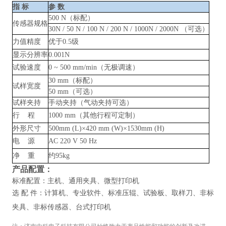
指
标
参
数
500 N（标配）
传感器规格
30N / 50 N / 100 N / 200 N / 1000N / 2000N （可选）
力值精度
优于
0.5级
显示分辨率
0.001N
试验速度
0
~
500 mm/min（无极调速）
30 mm（标配）
试样宽度
50 mm（可选）
试样夹持
手动夹持（气动夹持可选）
行
程
1000 mm（其他行程可定制）
外形尺寸
500mm (L)×420 mm (W)×1530mm (H)
电
源
AC 220 V 50 Hz
净
重
约
95kg
产品配置：
标准配置：主机、通用夹具、微型打印机
选
配
件：计算机、专业软件、标准压辊、试验板、取样刀、非标
夹具、非标传感器、台式打印机