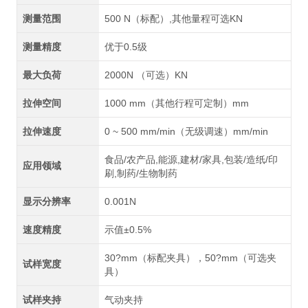
测量范围
500 N（标配）,其他量程可选KN
测量精度
优于0.5级
最大负荷
2000N （可选）KN
拉伸空间
1000 mm（其他行程可定制）mm
拉伸速度
0 ~ 500 mm/min（无级调速）mm/min
食品/农产品,能源,建材/家具,包装/造纸/印
应用领域
刷,制药/生物制药
显示分辨率
0.001N
速度精度
示值±0.5%
30?mm（标配夹具），50?mm（可选夹
试样宽度
具）
试样夹持
气动夹持