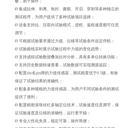
敏，易于操作；
Ø
集成拉伸、剥离、热封、撕裂、开启、穿刺等多种独立的
测试程序，为用户提供了多种试验项目选择；
Ø
设备支持拉、压双向试验模式，进程、返程速度都可任意
调节；
Ø
可根据试验要求通过力值、位移等试验条件设定停机；
Ø
试验曲线实时展示试验过程中力值的变化趋势；
Ø
支持成组试验数据叠加比对分析，具有多单位转换功能；
Ø
支持历史数据快速查看，试验数据可实现溯源追踪；
Ø
配置zhi名pin牌的力值传感器，测试精度优于
0.5级，有效
保证了试验结果的准确性；
Ø
配备多种规格的力值传感器，为用户不同试验条件的测试
提供了便利；
Ø
配置精密滚珠丝杠多轴定位技术，试验速度任意调节，保
证试验速度及位移的准确性，运行更平稳；
Ø
专业人性化夹具，稳定可靠，操作简便；