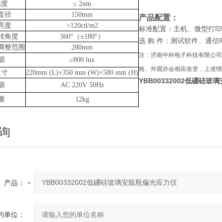
精度
≤ 2nm
直径
150mm
产品配置：
亮度
>120cd/m2
标准配置：主机、微型打印
转角度
360°（±180°）
选
购
件：测试软件、通信
调整范围
280mm
注：
济南中科电子科技有限公司
源
≥800 lux
格、外观亦会相应改变，上述情
尺寸
220mm (L)×350 mm (W)×580 mm (H)
YBB00332002低硼硅
源
AC 220V 50Hz
重
12kg
询
产品：
的单位：