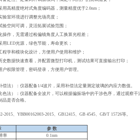
采用高精度绝对式角度编码器，测量精度优于
2.0nm；
实验室环境进行调整光场亮度；
试验空间可调，灵活拓展试验范围；
化操作，无需通过检偏镜角度人工换算光程差；
采用
LED光源，绿色节能，寿命更长；
工程学和模块化设计，方便用户使用和维护；
历史数据快速查看，并配置微型打印机，测试结果可直接输出打印；
用户权限管理，密码登录，方便用户管理。
：
补偿法）：仪器配备
1/4波片，采用补偿法定量测定玻璃的内应力数值。
比色法）：仪器配备全波片，可以根据偏振场中的干涉色序，通过观察干
制品是否合格。
：
02-2015、YBB00162003-2015、GB12415、GB 4545、
GB/T 15726
等。
：
标
参
数
辨率
0.1nm