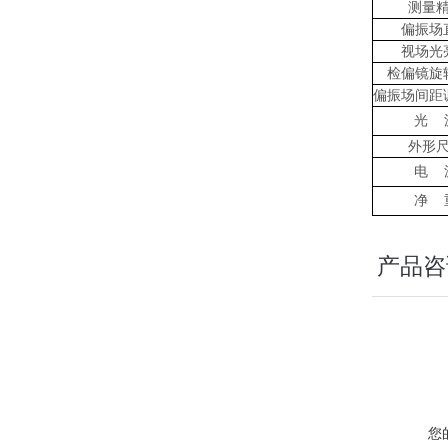
测量
偏振场
视场光
检偏镜旋
偏振场间距
光
外形
电
净
产品咨
您