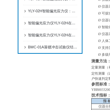
Ø
仪器
YLY-02H智能偏光应力仪：药用安瓿瓶内应力全流程管控解决方案
Ø
可据
Ø
仪器
智能偏光应力仪YLY-02H在盖板玻璃应力检测与分级中的应用解决方案
Ø
智能
Ø
仪器
智能偏光应力仪YLY-02H在安瓿瓶内应力质量控制中的系统解决方案
Ø
人体
BMC-01A落镖冲击试验仪结构设计与测试应用分析
Ø
支持
Ø
多级
测量方法
定量测量（
定性测量（
户快速判定
参照标准
YBB003320
技术指标
指
仪器分