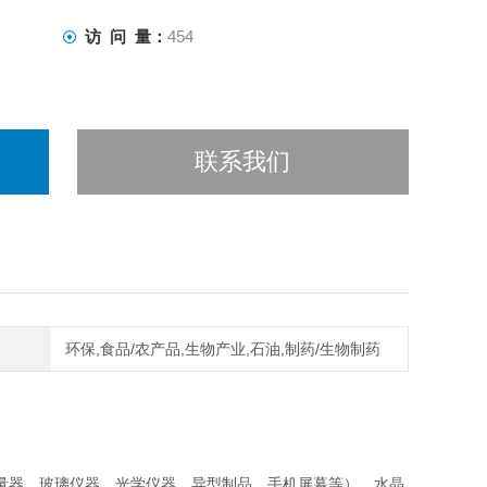
访 问 量：
454
联系我们
环保,食品/农产品,生物产业,石油,制药/生物制药
量器、玻璃仪器、光学仪器、异型制品、手机屏幕等）、水晶