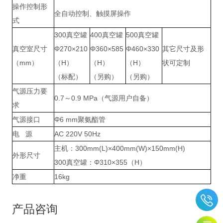
操作控制形
全自动控制、触摸屏操作
式
300真空罐
400真空罐
500真空罐
真空室尺寸
Φ270×210
Φ360×585
Φ460×330
其它尺寸及形
（mm）
（H）
（H）
（H）
状可定制
（标配）
（另购）
（另购）
气源压力要
0.7～0.9 MPa（气源用户自备）
求
气源接口
Φ6 mm聚氨酯管
电 源
AC 220V 50Hz
主机：300mm(L)×400mm(W)×150mm(H)
外形尺寸
300真空罐：Φ310×355（H）
净重
16kg
产品咨询