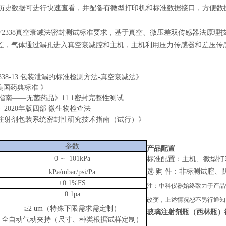
历史数据可进行快速查看，并配备有微型打印机和标准数据接口，方便数
 F2338真空衰减法密封测试标准要求，基于
真空、微压差双传感器法原理
差，气体通过漏孔进入真空衰减腔和主机，主机利用压力传感器和差压传
。
F2338-13 包装泄漏的标准检测方法-真空衰减法》
7美国药典标准 》
指南——无菌药品》11.1密封完整性测试
2020年版四部 微生物检查法
注射剂包装系统密封性研究技术指南（试行）》
参数
产品配置
~
-
0
101kPa
标准配置：主机、微型打
选
购
件：非标测试腔、
kPa/mbar/psi/Pa
±0.1%FS
注：中科仪器始终致力于产品
0.1pa
改变，上述情况恕不另行通知
≥2 um（特殊下限需求需定制）
玻璃注射剂瓶（西林瓶）
全自动气动夹持（尺寸、种类根据试样定制）