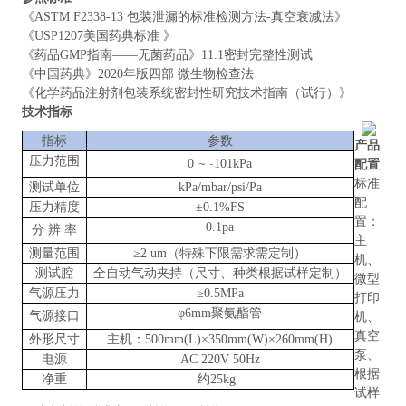
《ASTM F2338-13 包装泄漏的标准检测方法-真空衰减法》
《USP1207美国药典标准 》
《药品GMP指南——无菌药品》11.1密封完整性测试
《中国药典》2020年版四部 微生物检查法
《化学药品注射剂包装系统密封性研究技术指南（试行）》
技术指标
指标
参数
产品
压力范围
~
-
0
101kPa
配置
标准
测试单位
kPa/mbar/psi/Pa
配
压力精度
±0.1%FS
置：
0.1pa
分
辨
率
主
测量范围
≥2 um（特殊下限需求需定制）
机、
测试腔
全自动气动夹持（尺寸、种类根据试样定制）
微型
气源压力
≥0.5MPa
打印
φ6mm聚氨酯管
气源接口
机、
真空
外形尺寸
主机：500mm(L)×350mm(W)×260mm(H)
泵、
电源
AC 220V 50Hz
根据
净重
约25kg
试样