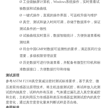
Ø
工业级触屏计算机，Windows系统操作，实时查看试
验数据和试验曲线
Ø
一键式操作，直观的操作界面，可远程升级与维护
Ø
真空、测试和渗入时间可调，存储于数据库中，保证
测试条件的一致性
Ø
试验曲线实时显示，数据智能统计，方便快速查看检
测结果
Ø
符合中国GMP对数据可追溯性的要求，满足医药行业
需要，多级权限管理
设置
Ø
历史数据可进行快速查看，并配备有微型打印机和标
准数据接口，方便数据打印和传输
测试原理
参考ASTM F2338真空衰减法密封测试标准要求，基于
真空、微
压差双传感器法原理技术。将主机连接测试腔，将试样放入此测
试腔内抽真空，试样内外有压差，气体通过漏孔进入真空衰减腔
和主机，主机利用压力传感器和差压传感器监测测试腔内的真空
度变化，通过真空度变化量来判断试样是否合格。
参照
标准