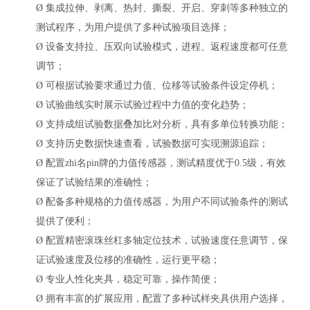
Ø
集成拉伸、剥离、热封、撕裂、开启、穿刺等多种独立的
测试程序，为用户提供了多种试验项目选择；
Ø
设备支持拉、压双向试验模式，进程、返程速度都可任意
调节；
Ø
可根据试验要求通过力值、位移等试验条件设定停机；
Ø
试验曲线实时展示试验过程中力值的变化趋势；
Ø
支持成组试验数据叠加比对分析，具有多单位转换功能；
Ø
支持历史数据快速查看，试验数据可实现溯源追踪；
Ø
配置zhi名pin牌的力值传感器，测试精度优于
0.5级，有效
保证了试验结果的准确性；
Ø
配备多种规格的力值传感器，为用户不同试验条件的测试
提供了便利；
Ø
配置精密滚珠丝杠多轴定位技术，试验速度任意调节，保
证试验速度及位移的准确性，运行更平稳；
Ø
专业人性化夹具，稳定可靠，操作简便；
Ø
拥有丰富的扩展应用，配置了多种试样夹具供用户选择，