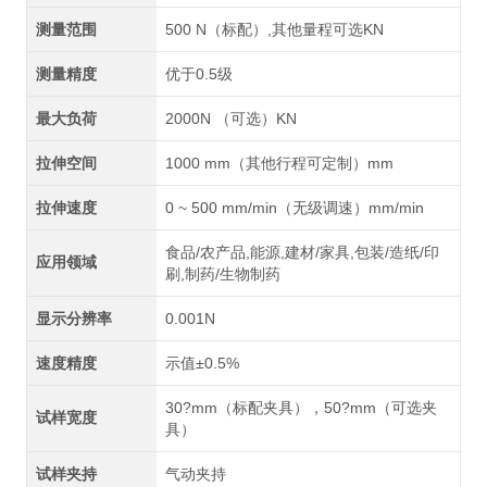
测量范围
500 N（标配）,其他量程可选KN
测量精度
优于0.5级
最大负荷
2000N （可选）KN
拉伸空间
1000 mm（其他行程可定制）mm
拉伸速度
0 ~ 500 mm/min（无级调速）mm/min
食品/农产品,能源,建材/家具,包装/造纸/印
应用领域
刷,制药/生物制药
显示分辨率
0.001N
速度精度
示值±0.5%
30?mm（标配夹具），50?mm（可选夹
试样宽度
具）
试样夹持
气动夹持