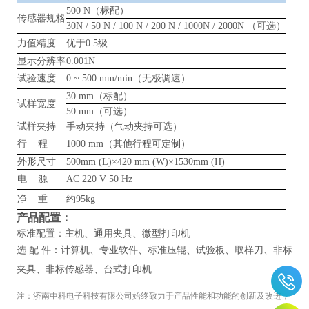
500 N（标配）
传感器规格
30N / 50 N / 100 N / 200 N / 1000N / 2000N （可选）
力值精度
优于
0.5级
显示分辨率
0.001N
试验速度
0
~
500 mm/min（无极调速）
30 mm（标配）
试样宽度
50 mm（可选）
试样夹持
手动夹持（气动夹持可选）
行
程
1000 mm（其他行程可定制）
外形尺寸
500mm (L)×420 mm (W)×1530mm (H)
电
源
AC 220 V 50 Hz
净
重
约
95kg
产品配置：
标准配置：主机、通用夹具、微型打印机
选
配
件：计算机、专业软件、标准压辊、试验板、取样刀、非标
夹具、非标传感器、台式打印机
注：
济南中科电子科技有限公司
始终致力于产品性能和功能的创新及改进，