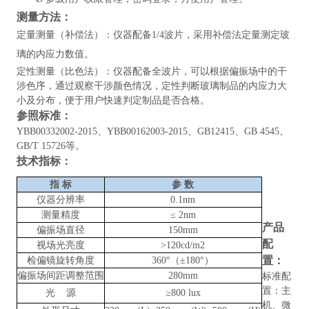
测量方法：
定量测量（补偿法）：仪器配备
1/4波片，采用补偿法定量测定玻
璃的内应力数值。
定性测量（比色法）：仪器配备全波片，可以根据偏振场中的干
涉色序，通过观察干涉颜色情况，定性判断玻璃制品的内应力大
小及分布，便于用户快速判定制品是否合格。
参照标准：
YBB00332002-2015、YBB00162003-2015、GB12415、GB 4545、
GB/T 15726
等。
技术指标：
指
标
参
数
仪器分辨率
0.1nm
测量精度
≤ 2nm
产品
偏振场直径
150mm
配
视场光亮度
>120cd/m2
置：
检偏镜旋转角度
360°（±180°）
偏振场间距调整范围
280mm
标准配
置：主
光
源
≥800 lux
机、微