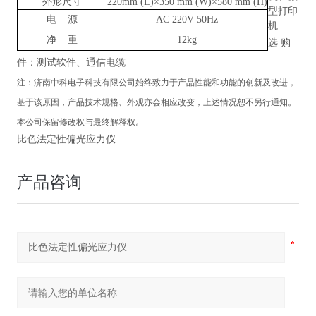
外形尺寸
220mm (L)×350 mm (W)×580 mm (H)
型打印
电
源
AC 220V 50Hz
机
净
重
12kg
选
购
件：测试软件、通信电缆
注：
济南中科电子科技有限公司
始终致力于产品性能和功能的创新及改进，
基于该原因，产品技术规格、外观亦会相应改变，上述情况恕不另行通知。
本公司保留修改权与最终解释权。
比色法定性偏光应力仪
产品咨询