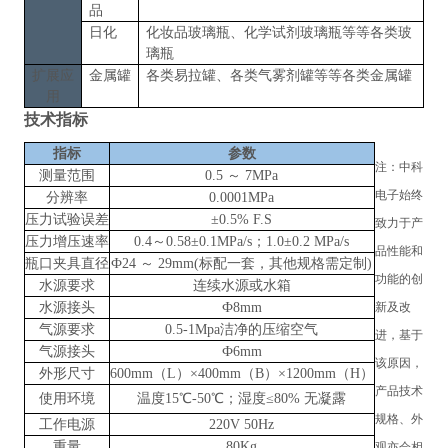
品
日化
化妆品玻璃瓶、化学试剂玻璃瓶
等等各类玻
璃瓶
扩展应
金属罐
各类易拉罐、各类气雾剂罐
等等各类
金属罐
用
技术指标
指标
参数
注：
中科
测量范围
0.5 ～ 7MPa
电子
始终
分辨率
0.0001MPa
压力试验误差
±0.5% F.S
致力于产
压力增压速率
0.4～0.58±0.1MPa/s；1.0±0.2 MPa/s
品性能和
瓶口夹具直径
Ф24 ～ 29mm(标配一套，其他规格需定制)
功能的创
水源要求
连续水源或水箱
水源接头
Ф8mm
新及改
气源要求
0.5-1Mpa洁净的压缩空气
进，基于
气源接头
Ф6mm
该原因，
外形尺寸
600mm（L）×400mm（B）×1200mm（H）
产品技术
使用环境
温度
15℃-50℃；湿度≤80% 无凝露
规格、外
工作电源
220V 50Hz
重量
80Kg
观亦会相