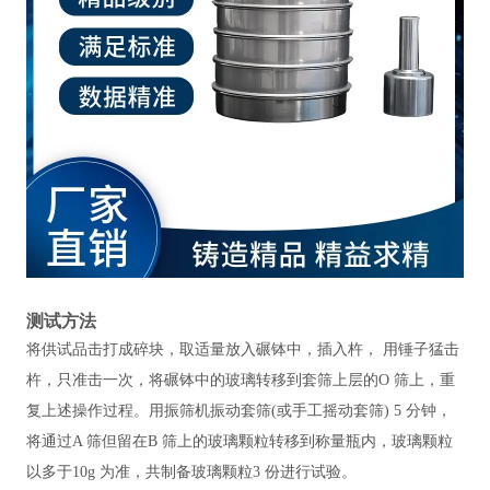
测试方法
将供试品击打成碎块，取适量放入碾钵中，插入杵，
用锤子猛击
杵，只准击一次，将碾钵中的玻璃转移到套筛上层的O 筛上，重
复上述操作过程。用振筛机振动套筛(或手工摇动套筛) 5 分钟，
将通过A 筛但留在B 筛上的玻璃颗粒转移到称量瓶内，玻璃颗粒
以多于10g 为准
，
共制备玻璃颗粒3 份
进行试验。