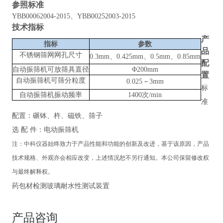
参照标准
YBB00062004-2015、YBB00252003-2015
技术指标
产
指标
参数
品
不锈钢筛网网孔尺寸
0.3mm、0.425mm、0.5mm、0.85mm
配
自动振筛机可放筛具直径
Φ200mm
置
自动振筛机可筛分粒度
0.025
3mm
~
标
自动振筛机振动频率
1400次/min
准
配置：碾钵、杵、磁铁、筛子
选
配
件：电动振筛机
注：中科仪器始终致力于产品性能和功能的创新及改进，基于该原因，产品
技术规格、外观亦会相应改变，上述情况恕不另行通知。本公司保留修改权
与最终解释权。
药包材检测玻璃耐水性测试装置
产品咨询