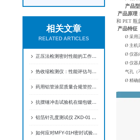
产品型
产品原理
和 PET
相关文章
产品特征
Ø
采用
RELATED ARTICLES
Ø
主机
Ø
仪器
正压法检测密封性能的工作原理详解
Ø
仪器
热收缩检测仪：性能评估与质量控制的得力助手
气孔（
Ø
精确
药用铝管涂层质量合规管控方案LG-04涂层柔性和黏附力试验装置实操应用
抗摆锤冲击试验机在烟包镀铝纸运输适应性评估中的应用案例
铝箔针孔度测试仪 ZKD-01 技术特点与应用分析
如何应对MFY-01H密封试验仪在测试过程中的突发情况？