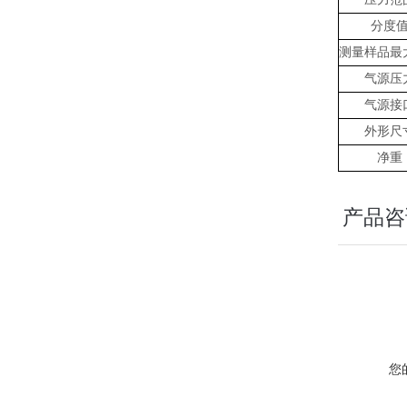
分度
测量样品最
气源压
气源接
外形尺
净重
产品咨
您