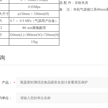
选
配
件：非标夹具
值
0.05Mpa
备
注：本机气源接口系
Φ6m
大尺寸
φ150mm × 330mm(H)
力
0.7 ～ 0.9 MPa（气源用户自备）
口
Φ6 mm聚氨酯管
寸
320mm(L)×380mm(W)×720mm(H)
15kg
询
产品：
的单位：