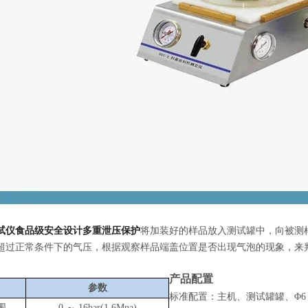
试仪食品级安全设计多重泄压保护
将加装好的
样品放入
测试罐
中，
向
被测
超过正常条件下的气压，
根据观察样品端盖位置是否出现气泡的现象，来
产品配置
参数
标准配置：主机、测试罐罐、
Φ6
围
0 ～ 16bar(1.6Mpa)