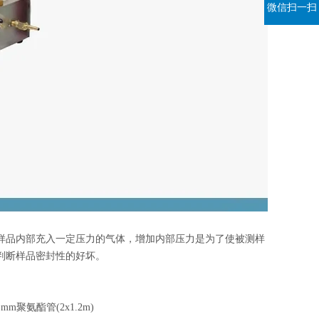
微信扫一扫
样品
内
部
充
入一定
压力
的气体，增加内部压力是为了使被测样
判断样品密封性的好坏。
 mm聚氨酯管(2x1.2m)