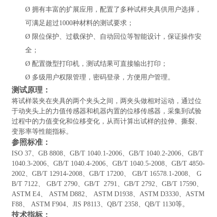
Ø
拥有丰富的扩展应用，配置了多种试样夹具供用户选择，
可满足超过
1000种材料的测试要求；
Ø
限位保护、过载保护、自动回位等智能设计，保证操作安
全；
Ø
配置微型打印机，测试结果可直接输出打印；
Ø
多级用户权限管理，密码登录，方便用户管理。
测试原理：
将试样装夹在夹具的两个夹头之间，两夹头做相对运动，通过位
于动夹头上的力值传感器和机器内置的位移传感器，采集到试验
过程中的力值变化和位移变化，从而计算出试样的拉伸、撕裂、
变形率等性能指标。
参照标准：
ISO 37、GB 8808、GB/T 1040.1-2006、GB/T 1040.2-2006、GB/T
1040.3-2006、GB/T 1040.4-2006、GB/T 1040.5-2008、GB/T 4850-
2002、GB/T 12914-2008、GB/T 17200、 GB/T 16578.1-2008、 G
B/T 7122、 GB/T 2790、GB/T 2791、GB/T 2792、GB/T 17590、
ASTM E4、 ASTM D882、 ASTM D1938、ASTM D3330、ASTM
F88、 ASTM F904、JIS P8113、QB/T 2358、QB/T 1130等。
技术指标：