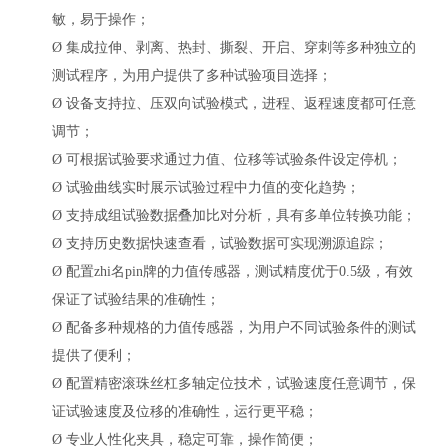
敏，易于操作；
Ø
集成拉伸、剥离、热封、撕裂、开启、穿刺等多种独立的
测试程序，为用户提供了多种试验项目选择；
Ø
设备支持拉、压双向试验模式，进程、返程速度都可任意
调节；
Ø
可根据试验要求通过力值、位移等试验条件设定停机；
Ø
试验曲线实时展示试验过程中力值的变化趋势；
Ø
支持成组试验数据叠加比对分析，具有多单位转换功能；
Ø
支持历史数据快速查看，试验数据可实现溯源追踪；
Ø
配置zhi名pin牌的力值传感器，测试精度优于
0.5级，有效
保证了试验结果的准确性；
Ø
配备多种规格的力值传感器，为用户不同试验条件的测试
提供了便利；
Ø
配置精密滚珠丝杠多轴定位技术，试验速度任意调节，保
证试验速度及位移的准确性，运行更平稳；
Ø
专业人性化夹具，稳定可靠，操作简便；