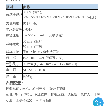
指
标
参
数
500 N（标配）
传感器规格
30N / 50 N / 100 N / 200 N / 1000N / 2000N （可选）
力值精度
优于
0.5级
显示分辨率
0.001N
试验速度
0
~
500 mm/min（无极调速）
30 mm（标配）
试样宽度
50 mm（可选）
试样夹持
手动夹持（气动夹持可选）
行
程
1000 mm（其他行程可定制）
外形尺寸
500mm (L)×420 mm (W)×1530mm (H)
电
源
AC 220 V 50 Hz
净
重
约
95kg
产品配置：
标准配置：主机、通用夹具、微型打印机
选
配
件：计算机、专业软件、标准压辊、试验板、取样刀、非标
夹具、非标传感器、台式打印机