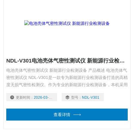
NDL-V301电池壳体气密性测试仪 新能源行业检测设备
电池壳体气密性测试仪 新能源行业检测设备 产品概述 电池壳体气
密性测试仪 NDL-V301是一款专为新能源行业检测设备打造的高精
度无损气密性检测仪。作为专业的新能源行业检测设备，本机采用
真空衰减+压力衰减双法测试原理，广泛服务于电池壳体、动力电
更新时间：
2026-03-20
型号：
NDL-V301
池包、储能电池外壳等新能源行业检测设备的核心密封性测试场
景。同时，作为多功能电池壳体气密性测试仪，也适用于医药包
装、电器元件等领域的微泄漏检测。
查看详情