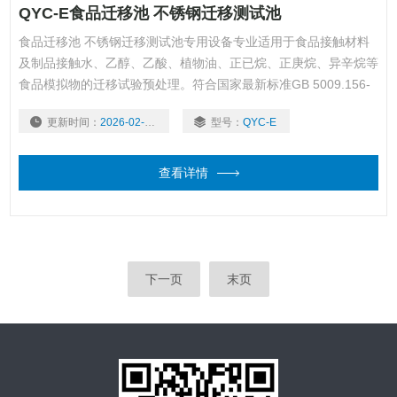
QYC-E食品迁移池 不锈钢迁移测试池
食品迁移池 不锈钢迁移测试池专用设备专业适用于食品接触材料
及制品接触水、乙醇、乙酸、植物油、正已烷、正庚烷、异辛烷等
食品模拟物的迁移试验预处理。符合国家最新标准GB 5009.156-
2016要求，适用于GB 31604.1-2015《食品接触材料及制品迁移
更新时间：
2026-02-02
型号：
QYC-E
试验通则》中的所有不挥发性食品模拟物。
查看详情
下一页
末页