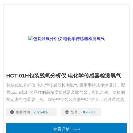
HGT-01H包装残氧分析仪 电化学传感器检测氧气
包装残氧分析仪 电化学传感器检测氧气 采用手持式便捷设计，配
置quan球zhi名品牌的高精度传感器及取气泵，可以准确、便捷的
测定密封包装袋、瓶、罐等中空包装容器中O2含量；同时通过选
配CO2传感器，实现CO2含量测定。适合在生产线、仓库、实验
更新时间：
2026-03-09
型号：
HGT-01H
室等场合快速、准确的对气体中O2、CO2含量做出评价，从而指
导生产。
查看详情