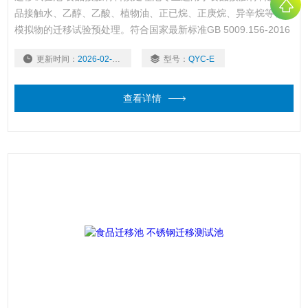
品接触水、乙醇、乙酸、植物油、正已烷、正庚烷、异辛烷等食品
模拟物的迁移试验预处理。符合国家最新标准GB 5009.156-2016
要求，适用于GB 31604.1-2015《食品接触材料及制品迁移试验
更新时间：
2026-02-02
型号：
QYC-E
通则》中的所有不挥发性食品模拟物。
查看详情