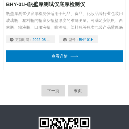
BHY-01H瓶壁厚测试仪底厚检测仪
瓶壁厚测试仪底厚检测仪适用于药品、食品、化妆品等行业包装用
玻璃瓶、塑料瓶的瓶底及瓶壁厚度的准确测量。可满足安瓿瓶、西
林瓶、输液瓶、口服液瓶、啤酒瓶、塑料瓶等瓶类包装产品壁厚底
厚的测量，是瓶类包装生产企业和使用企业、质检中心、科研院校
更新时间：
2025-08-12
型号：
BHY-01H
等单位检测产品壁厚底厚必要的仪器。
查看详情
下一页
末页