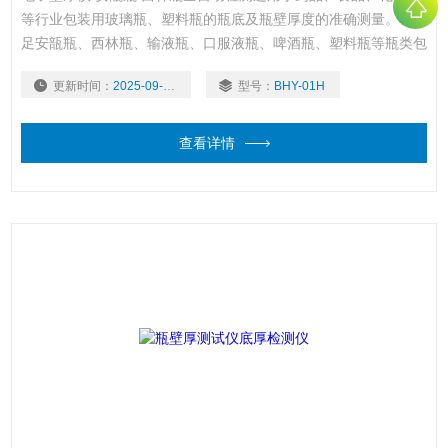
等行业包装用玻璃瓶、塑料瓶的瓶底及瓶壁厚度的准确测量。可满
足安瓿瓶、西林瓶、输液瓶、口服液瓶、啤酒瓶、塑料瓶等瓶类包
装产品壁厚底厚的测量，是瓶类包装生产企业和使用企业、质检中
更新时间：
2025-09-17
型号：
BHY-01H
心、科研院校等单位检测产品壁厚底厚必要的仪器。
查看详情