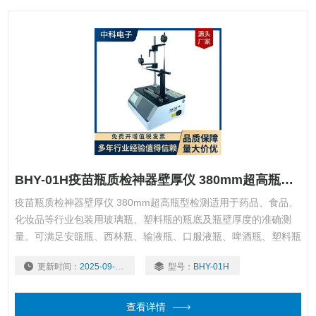
BHY-01H疫苗瓶质检神器壁厚仪 380mm超高瓶型检测
疫苗瓶质检神器壁厚仪 380mm超高瓶型检测适用于药品、食品、
化妆品等行业包装用玻璃瓶、塑料瓶的瓶底及瓶壁厚度的准确测
量。可满足安瓿瓶、西林瓶、输液瓶、口服液瓶、啤酒瓶、塑料瓶
等瓶类包装产品壁厚底厚的测量，是瓶类包装生产企业和使用企
更新时间：
2025-09-17
型号：
BHY-01H
业、质检中心、科研院校等单位检测产品壁厚底厚必要的仪器。
查看详情