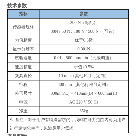
技术参数
指标
参数
200 N（标配）
传感器规格
30N / 50 N / 100 N / 500 N （可选）
力值精度
优于0.5级
显示分辨率
0.001N
试验速度
0.01
500 mm/min（无级调速）
~
速度精度
示值±0.5%
夹具直径
10 mm（其他尺寸可定制）
行程
400 mm（其他行程可定制）
外形尺寸
330mm(L) × 410mm(B) × 680mm(H)
电源
AC 220 V 50 Hz
净重
35kg
※ 备注：对于用户有特殊需求的，我司在能力范围内可为用户
进行定制化生产，以满足用户需求