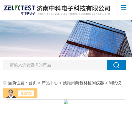
当前位置：
首页
>
产品中心
>
预灌封药包材检测仪器
>
测试仪
> NCY-01H国产穿刺力测试仪竟获FDA飞检满分