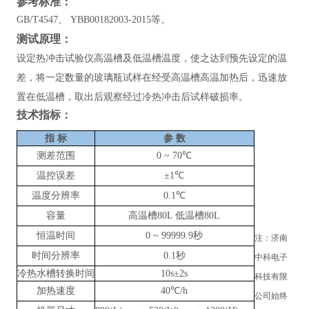
参考标准：
GB/T4547、 YBB00182003-2015等。
测试原理：
设定热冲击试验仪高温槽及低温槽温度，使之达到预先设定的温
差，将一定数量的玻璃瓶试样在经受高温槽高温加热后，迅速放
置在低温槽，取出后观察经过冷热冲击后试样破损率。
技术指标：
指
标
参
数
测差范围
0
~
70℃
温控误差
±1℃
温度分辨率
0.1℃
容量
高温槽80L 低温槽80L
恒温时间
0
~
99999.9秒
注：济南
时间分辨率
0.1秒
中科电子
冷热水槽转换时间
10s±2s
科技有限
加热速度
40℃/h
公司始终