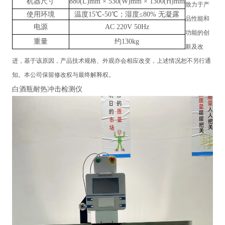
机器尺寸
880(L)mm × 530(W)mm × 1300(H)mm
致力于产
使用环境
温度15℃-50℃；湿度≤80% 无凝露
品性能和
电源
AC 220V 50Hz
功能的创
重量
约130kg
新及改
进，基于该原因，产品技术规格、外观亦会相应改变，上述情况恕不另行通
知。本公司保留修改权与最终解释权。
白酒瓶耐热冲击检测仪