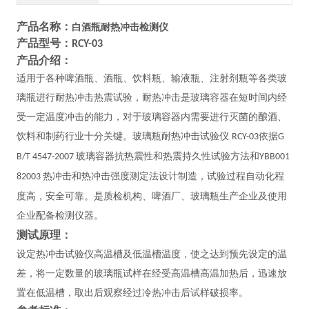
产品名称：
白酒瓶耐热冲击检测仪
产品型号：
RCY-03
产品介绍：
适用于各种啤酒瓶、酒瓶、饮料瓶、输液瓶、注射剂瓶等各类玻
璃瓶进行耐热冲击热震试验，耐热冲击是玻璃容器在短时间内经
受一定温度冲击的能力，对于玻璃容器内需要进行灭菌的酿酒、
饮料和制药行业十分关键。玻璃瓶耐热冲击试验仪
依据
RCY-03
G
玻璃容器抗热震性和热震持久性试验方法和
B/T 4547-2007
YBB001
热冲击和热冲击强度测定法设计制造，试验过程自动化程
82003
度高，安全可靠。是质检机构、啤酒厂、玻璃瓶生产企业及使用
企业
配备检测仪器。
测试原理：
设定热冲击试验仪高温槽及低温槽温度，使之达到预先设定的温
差，将一定数量的玻璃瓶试样在经受高温槽高温加热后，迅速放
置在低温槽，取出后观察经过冷热冲击后试样破损率。