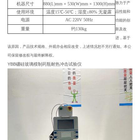
致力于产
机器尺寸
880(L)mm × 530(W)mm × 1300(H)mm
品性能和
使用环境
温度15℃-50℃；湿度≤80% 无凝露
电源
AC 220V 50Hz
功能的创
重量
约130kg
新及改
进，基于
该原因，产品技术规格、外观亦会相应改变，上述情况恕不另行通知。本公
司保留修改权与最终解释权。
YBB硼硅玻璃模制药瓶耐热冲击试验仪