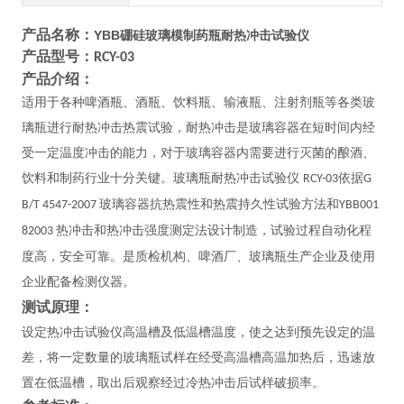
产品名称：
YBB硼硅玻璃模制药瓶耐热冲击试验仪
产品型号：
RCY-03
产品介绍：
适用于各种啤酒瓶、酒瓶、饮料瓶、输液瓶、注射剂瓶等各类玻
璃瓶进行耐热冲击热震试验，耐热冲击是玻璃容器在短时间内经
受一定温度冲击的能力，对于玻璃容器内需要进行灭菌的酿酒、
饮料和制药行业十分关键。玻璃瓶耐热冲击试验仪
依据
RCY-03
G
玻璃容器抗热震性和热震持久性试验方法和
B/T 4547-2007
YBB001
热冲击和热冲击强度测定法设计制造，试验过程自动化程
82003
度高，安全可靠。是质检机构、啤酒厂、玻璃瓶生产企业及使用
企业
配备检测仪器。
测试原理：
设定热冲击试验仪高温槽及低温槽温度，使之达到预先设定的温
差，将一定数量的玻璃瓶试样在经受高温槽高温加热后，迅速放
置在低温槽，取出后观察经过冷热冲击后试样破损率。