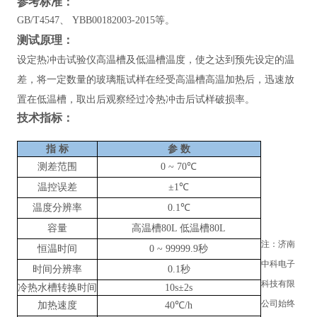
参考标准：
GB/T4547、 YBB00182003-2015等。
测试原理：
设定热冲击试验仪高温槽及低温槽温度，使之达到预先设定的温
差，将一定数量的玻璃瓶试样在经受高温槽高温加热后，迅速放
置在低温槽，取出后观察经过冷热冲击后试样破损率。
技术指标：
指
标
参
数
测差范围
0
~
70℃
温控误差
±1℃
温度分辨率
0.1℃
容量
高温槽80L 低温槽80L
注：济南
恒温时间
0
~
99999.9秒
中科电子
时间分辨率
0.1秒
科技有限
冷热水槽转换时间
10s±2s
公司始终
加热速度
40℃/h