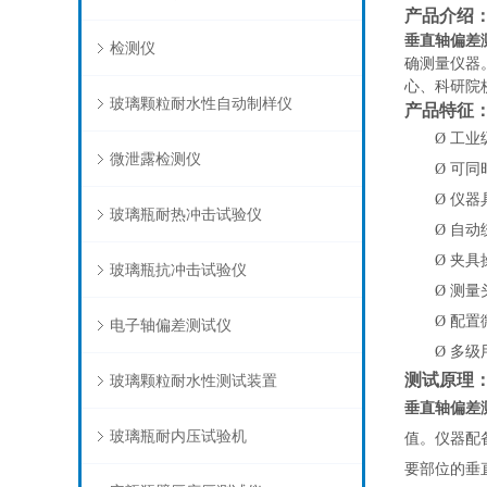
产品介绍
垂直轴偏差
检测仪
确测量仪器
心、科研院
玻璃颗粒耐水性自动制样仪
产品特征
Ø
工业
微泄露检测仪
Ø
可同
Ø
仪器
玻璃瓶耐热冲击试验仪
Ø
自动
Ø
夹具
玻璃瓶抗冲击试验仪
Ø
测量
Ø
配置
电子轴偏差测试仪
Ø
多级
测试原理
玻璃颗粒耐水性测试装置
垂直轴偏差
玻璃瓶耐内压试验机
值。仪器配
要部位的垂