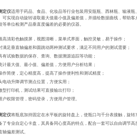
：
测定仪
适用于药品、食品、化妆品等行业包装用安瓿瓶、西林瓶、输液瓶
。可实现自动旋转读取最大值最小值及偏差值，并描绘数据曲线，帮助客
校等单位检测产品垂直度偏差的必要的仪器。
：
级高清彩色触摸屏，视图清晰，菜单式界面，触控灵敏，易于操作；
时满足垂直轴偏差和圆跳动两种测试要求，满足不同用户的测试需要；
具有试验数据的保存、查询、数据溯源追踪等功能；
统计最大值、最小值、偏差值，方便用户分析结果；
操作简便，定心精度高，提高了操作便利性和测试精度；
头电动升降调节测点位置，方便实用；
微型打印机，测试结果可直接输出打印；
用户权限管理，密码登录，方便用户管理。
：
测定仪
将瓶底加持固定在水平板的旋转盘上，使瓶口与千分表接触，旋转36
备了专业自定心卡盘，其具备同心度高的特点，配合一套可以自由调节高
直轴偏差测试。