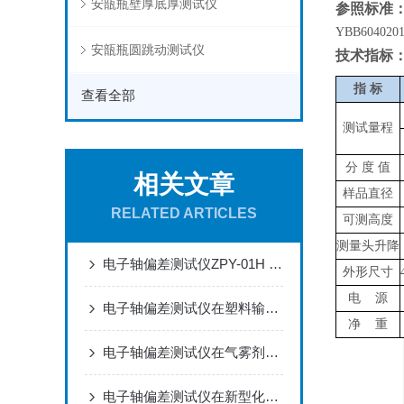
安瓿瓶壁厚底厚测试仪
参照标准
YBB604020
安瓿瓶圆跳动测试仪
技术指标
指
标
查看全部
测试量程
分 度 值
相关文章
样品直径
RELATED ARTICLES
可测高度
测量头升降
电子轴偏差测试仪ZPY-01H 技术选型与测试应用解析
外形尺寸
电 源
电子轴偏差测试仪在塑料输液袋共挤膜导管热合垂直度控制中的应用
净 重
电子轴偏差测试仪在气雾剂药用铝罐喷涂与灌装精度保障的深度应用
电子轴偏差测试仪在新型化妆品泵头按压顺滑度研究中的应用