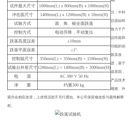
试件最大尺寸
1000mm(L) x 800mm(B) x 1000mm(H)
注：
中科
冲击面尺寸
1400mm(L) x 1200mm(B) x 10mm(H)
仪器
始终
试验方式
面、角、棱全面跌落
致力于产
控制方式
电动升降，手动复位
品性能和
跌落高度誤差
±10mm
功能的创
跌落平面误差
≤1°
新及改
控制箱尺寸
350mm(L) × 350mm(B) × 1100mm(H)
进，基于
试验台外形尺寸
1200mm(L) × 1400mm(B) × 2000mm(H)
该原因，
电 源
AC 380 V 50 Hz
产品技术
净 重
约重
300 kg
规格、外
观亦会相应改变，上述情况恕不另行通知。本公司保留修改权与最终解释
权。