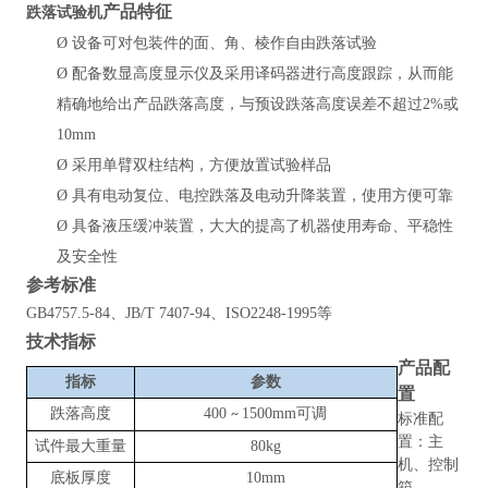
产品特征
跌落试验机
Ø
设备可对包装件的面、角、棱作自由跌落试验
Ø
配备数显高度显示仪及采用译码器进行高度跟踪，从而能
精确地给出产品跌落高度，与预设跌落高度误差不超过
2%或
10mm
Ø
采用单臂双柱结构，方便放置试验样品
Ø
具有电动复位、电控跌落及电动升降装置，使用方便可靠
Ø
具备液压缓冲装置，大大的提高了机器使用寿命、平稳性
及安全性
参考标准
GB4757.5-84、JB/T 7407-94、ISO2248-1995等
技术指标
产品配
指标
参数
置
跌落高度
400
15
00mm可调
~
标准配
置：主
试件最大重量
80
kg
机、控制
底板厚度
1
0mm
箱