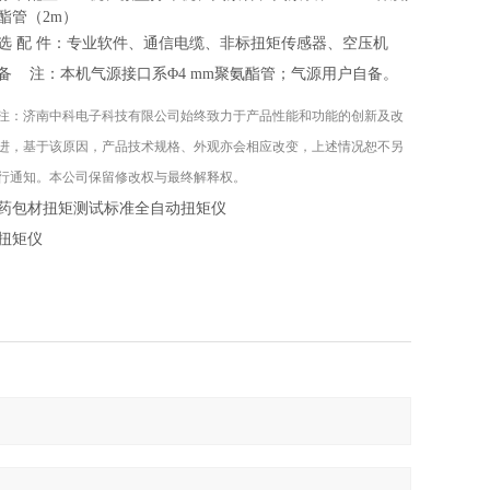
酯管（2m）
选
配
件：专业软件、通信电缆、非标
扭矩
传感器
、
空压机
备
注：本机气源接口系
Φ4 mm聚氨酯管；气源用户自备
。
注：
济南中科电子科技有限公司
始终致力于产品性能和功能的创新及改
进，基于该原因，产品技术规格、外观亦会相应改变，上述情况恕不另
行通知。本公司保留修改权与最终解释权。
药包材扭矩测试标准全自动扭矩仪