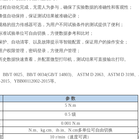
过程自动化完成，无需人为参与，确保了实验数据的准确性和客观性
；
峰值自动保持，保证测试结果被准确记录；
规格的扭力传感器可选，为用户不同试验条件的测试提供了便利；
标准试验单位可自由切换，方便数据参考和比对；
保护、自动清零、以及故障提示等智能配置，保证用户的操作安全；
用户权限管理，密码登录，方便用户管理；
历史数据快速查看，并配置微型打印机，测试结果可直接输出打印。
：
6、BB/T 0025、BB/T 0034(GB/T 14803)、 ASTM D 2063、ASTM D 3198
3-2015、YBB00112002-2015等。
：
参
数
5 N.m
0.5 级
率
0.001 N.m
N.m、kg.cm、ib.in、N.cm多单位可自由切换
度
10 r/min（速度可调）