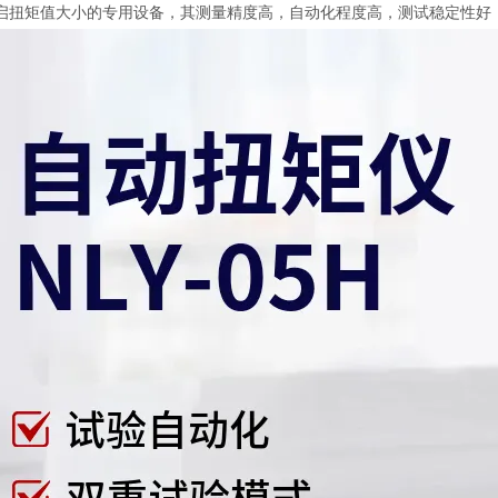
启扭矩值大小的专用设备，其测量精度高，自动化程度高，测试稳定性好，是