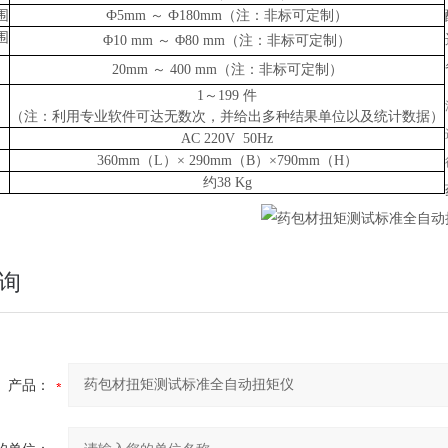
围
Ф
5
mm ～
Ф
18
0mm（注：非标可定制）
围
Φ
10
mm
～
Φ
80
mm（注：非标可定制）
20mm
～
40
0 mm（注：非标可定制）
1～199 件
（注：利用专业软件可达无数次，并给出多种结果单位以及统计数据）
AC 220V 50Hz
36
0mm（L）×
29
0mm（B）×790mm（H）
约
38
K
g
询
产品：