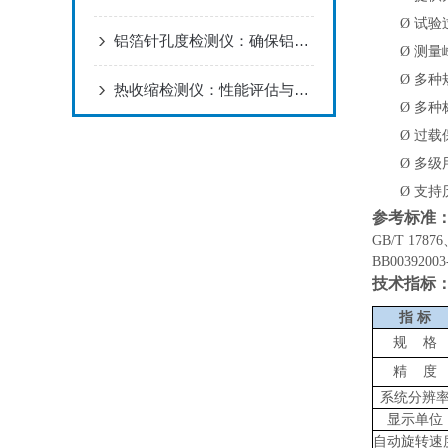
Ø
试验
铝箔针孔度检测仪：确保铝箔质量的精密工具
Ø
测量
Ø
多种
热收缩检测仪：性能评估与质量控制的得力助手
Ø
多种
Ø
过载
Ø
多级
Ø
支持
参考标准
GB/T 1787
BB0039200
技术指标
指
标
规
格
精
度
系统分辨
显示单位
自动旋转速