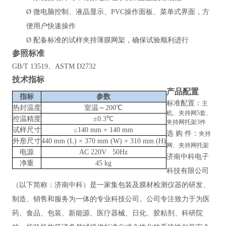
Ø
微电脑控制、液晶显示、PVC操作面板、菜单式界面，方
便用户快速操作
Ø
配备标准的试样夹持薄膜网架，确保试验顺利进行
参照
标准
GB/T 13519、ASTM D2732
技术指标
产品配置
指标
参数
标准配置：
主
热封温度
室温～200℃
机、夹持网5套、
控温精度
±0.3℃
夹持网托架3件
试样尺寸
≤140 mm × 140 mm
选
购
件：
夹持
外形尺寸
440 mm (L) × 370 mm (W) × 310 mm (H)
网、夹持网托架
电源
AC 220V 50Hz
济南中科电子
净重
45 kg
科技有限公司
（以下简称：济南中科）是一家集包装及膜材检测仪器的研发、
制造、销售和服务为一体的专业科技公司。公司专注致力于为医
药、食品、包装、新能源、医疗器械、日化、胶粘剂、科研院