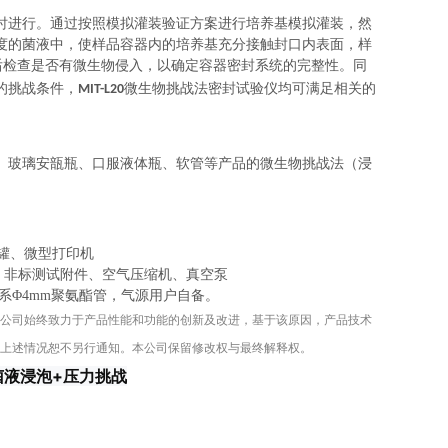
时进行。通过按照模拟灌装验证方案进行培养基模拟灌装，然
度的菌液中，使样品容器内的培养基充分接触封口内表面，样
后检查是否有微生物侵入，以确定容器密封系统的完整性。同
的挑战条件，
微生物挑战法密封试验仪均可满足相关的
MIT-L20
、玻璃安瓿瓶、口服液体瓶、软管等产品的微生物挑战法（浸
罐、微型打印机
罐、非标测试附件、空气压缩机、真空泵
系Φ4mm聚氨酯管，气源用户自备。
公司
始终致力于产品性能和功能的创新及改进，基于该原因，产品技术
上述情况恕不另行通知。本公司保留修改权与最终解释权。
菌液浸泡+压力挑战