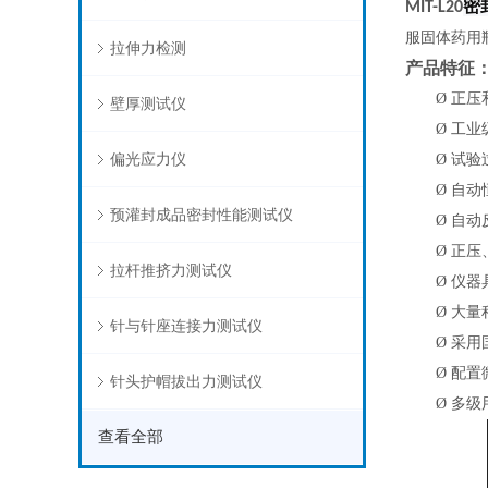
密
MIT-L20
服固体药用
拉伸力检测
产品特征
Ø
正压
壁厚测试仪
Ø
工业
偏光应力仪
Ø
试验
Ø
自动
预灌封成品密封性能测试仪
Ø
自动
Ø
正压
拉杆推挤力测试仪
Ø
仪器
Ø
大量
针与针座连接力测试仪
Ø
采用
Ø
配置
针头护帽拔出力测试仪
Ø
多级
查看全部