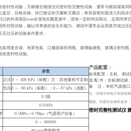
法密封性试验，又称微生物浸没式密封性完整性试验，通常与模拟灌装同
轧盖后，目检合格。经已验证的灭菌柜灭菌后，将容器密封面浸入到高浓
封口的外表面应wan全浸泡在菌悬液中，浸泡一定时间后取出，定期培养
阳性对照试验，确认培养基的促生长能力。测试中通常会运用真空或过压
正压过压的试验条件要求
。
：
包装用复合袋、泡罩包装、口服固体药用瓶、玻璃输液瓶、玻璃注射剂瓶
系统密封性试验。
：
产品配置：
参数
标准配置：主机、测试
正压
0 ～ 400 KPa（标配）注：其他量程可定制
选 配 件：非标测试
备 注：本机气源接口
负压
0 ～ -90 kPa（标配）；0～-97 kPa（选配）
注：
济南中科电子科技有限
0.5级
规格、外观亦会相应改变，
率
0.01kPa
密封完整性测试仪 
求
0.5MPa～0.7Mpa（气源用户自备）
0 ～ 99999S
Φ4 mm聚氨酯管