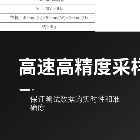
AC 220V 50Hz
主机：400mm(L)×300mm(W)×190mm(H)
约20Kg