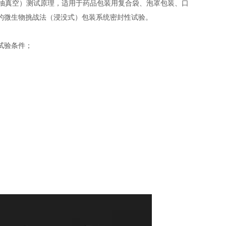
抽真空）测试原理，适用于药品包装用复合袋、泡罩包装、口
的微生物挑战法（浸没式）包装系统密封性试验。
试验条件
；