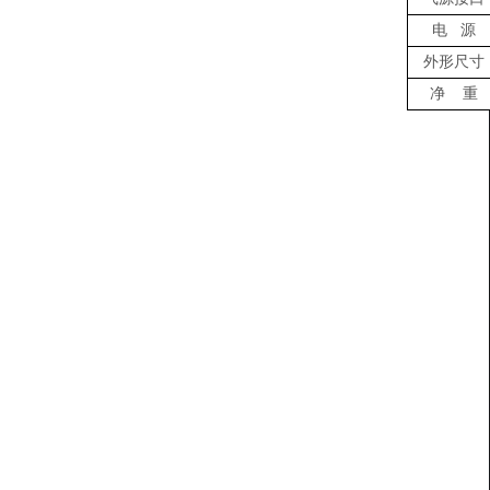
电 源
外形尺寸
净 重