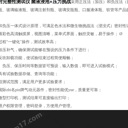
封完整性测试仪 菌液浸泡+压力挑战
采用正压法（加压）和负压法（
瓶、玻璃输液瓶、玻璃注射剂瓶、玻璃安瓿瓶、口服液体瓶、软管等产品
：
和负压一体式设计原理，可满足色水法和微生物挑战法
（浸没式）密封性
级彩色高清触摸屏，视图清晰，菜单式界面，触控灵敏，易于操作； Ø
过程“一键化"操作，测试效率高；
恒压补气，确保测试能够在预设的压力条件下进行；
反吹卸载功能，使试验结束过程简便顺畅；
、负压、保压时间等数据皆可预设，输入数值，即可进入试验模式；
具有试验数据存储、查询等功能；
程测试范围，满足用户更多试验要求；
国际zhi名pin牌气动元器件，密封性能优yue，质量更可靠；
微型打印机，测试结果可直接输出打印；
用户权限管理，密码登录，方便用户管理。